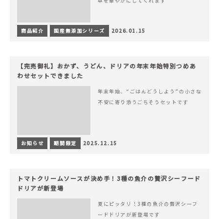
卓を華やかにしてくれます
商品紹介
国産無添加シリーズ
2026.01.15
【完売御礼】おかず、うどん、ドリアの年末年始特別つめあ
わせセットできました
年末年始、“ごはんどうしよう”の小さな
不安に寄り添うごちそうセットです
お知らせ
期間限定
2025.12.15
トマトクリームソースが決め手！3種の魚介の贅沢シーフード
ドリアが新登場
夏にピッタリ！3種の魚介の贅沢シーフ
ードドリアが新登場です