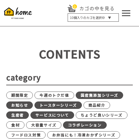
0
カゴの中を見る
10
個入りのカゴを選択中 ▼
5個入り
7個入り
10個入り
最大5%OFF
14個入り
最大8%OFF
CONTENTS
20個入り
最大12%OFF
category
期間限定
今週のトクだ値
国産無添加シリーズ
お知らせ
トースターシリーズ
商品紹介
生産者
サービスについて
ちょうど良いシリーズ
食材
大容量サイズ
コラボレーション
フードロス対策
お弁当にも！冷凍おかずシリーズ