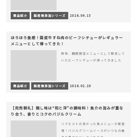
商品紹介
国産無添加シリーズ
2026.04.13
ほろほろ食感！国産牛すね肉のビーフシチューがレギュラー
メニューとして帰ってきた！
昨年、期間限定メニューとして販売して
いたビーフシチューが帰ってきました
商品紹介
国産無添加シリーズ
2026.02.20
【完売御礼】隠し味は“和と洋”の調味料！魚介の旨みが重な
り合う、香りとコクのバジルクリーム
リクエストの多かった魚メニューが新登
場！バジルクリームソースがいつもの食