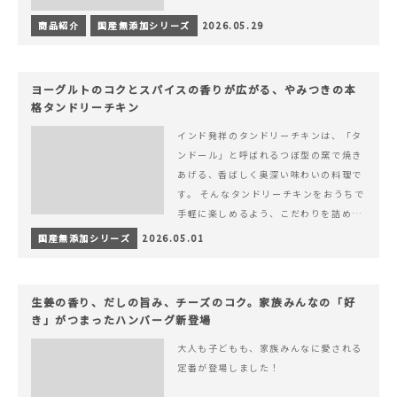
商品紹介
国産無添加シリーズ
2026.05.29
ヨーグルトのコクとスパイスの香りが広がる、やみつきの本
格タンドリーチキン
インド発祥のタンドリーチキンは、「タ
ンドール」と呼ばれるつぼ型の窯で焼き
あげる、香ばしく奥深い味わいの料理で
す。 そんなタンドリーチキンをおうちで
手軽に楽しめるよう、こだわりを詰め込
んで仕上げました。 様々なシーンでお召
国産無添加シリーズ
2026.05.01
&hellip; 続きを読む ヨーグルトのコク
とスパイスの香りが広がる、やみつきの
本格タンドリーチキン
生姜の香り、だしの旨み、チーズのコク。家族みんなの「好
き」がつまったハンバーグ新登場
大人も子どもも、家族みんなに愛される
定番が登場しました！