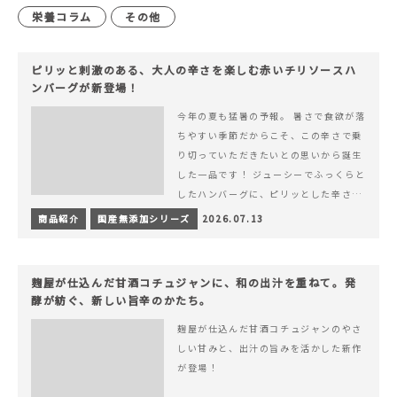
栄養コラム
その他
ピリッと刺激のある、大人の辛さを楽しむ赤いチリソースハ
ンバーグが新登場！
今年の夏も猛暑の予報。 暑さで食欲が落
ちやすい季節だからこそ、この辛さで乗
り切っていただきたいとの思いから誕生
した一品です！ ジューシーでふっくらと
したハンバーグに、ピリッとした辛さと
コク深い旨みが楽しめる特製チリソース
商品紹介
国産無添加シリーズ
2026.07.13
&hellip; 続きを読む ピリッと刺激のあ
る、大人の辛さを楽しむ赤いチリソース
ハンバーグが新登場！
麹屋が仕込んだ甘酒コチュジャンに、和の出汁を重ねて。発
酵が紡ぐ、新しい旨辛のかたち。
麹屋が仕込んだ甘酒コチュジャンのやさ
しい甘みと、出汁の旨みを活かした新作
が登場！