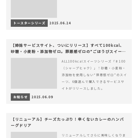
トースターシリーズ
2025.06.24
【姉妹サービスサイト、ついにリリース】すべて100kcal、
砂糖・小麦粉・添加物ゼロ。罪悪感ゼロの“ごほうびスイー
ツ”『#100（シャープ100）』
ALL100kcalスイーツシリーズ「♯100
（シャープヒャク）」！砂糖・小麦粉・
添加物を使用しない“罪悪感ゼロ”のスイ
ーツ、6個選んで購入できるサービスサ
イトがリリースしました。
お知らせ
2025.06.09
【リニューアル】チーズたっぷり！辛くないカレーのハンバ
ーグドリア
リニューアルしてさらに美味しくなりま