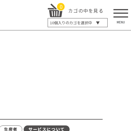
0
カゴの中を見る
MENU
10
個入りのカゴを選択中 ▼
5個入り
7個入り
10個入り
最大5%OFF
14個入り
最大8%OFF
20個入り
最大12%OFF
生産者
サービスについて