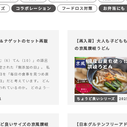
イズ
コラボレーション
フードロス対策
お弁当にも
げ＆ナゲットのセット再販
【再入荷】大人も子ども
の京風讃岐うどん
む（6）てん（10）」の語呂
定された『無添加の日』。 私
日を「毎日の食事を見つめ直
日」だと考えています。 どん
われているのか。 どのように
のか。&hellip; 続きを読む
1
ちょうど良いシリーズ
202
（無添加の日）限定】から揚げ
セット再販スタート！
うど良いサイズの京風讃岐
【日本グルテンフリーアド