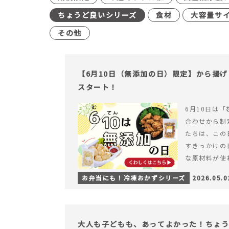
ちょうど良いシリーズ
食材
大容量サ
その他
【6月10日（無添加の日）限定】から揚
スタート！
6月10日は「
合わせから制
たちは、この
すきっかけの
な原材料が使
つくられている
お弁当にも！冷凍おかずシリーズ
2026.05.0
【6月10日
＆ナゲットの
大人も子どもも、あってよかった！ちょ