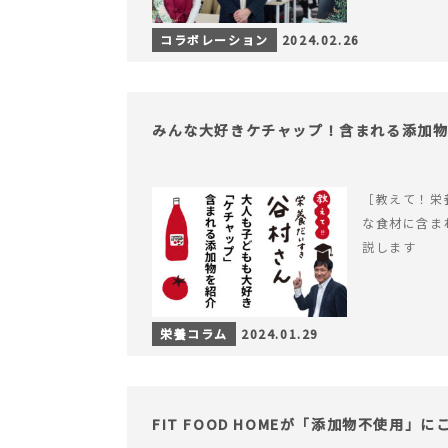
コラボレーション
2024.02.26
みんな大好きケチャップ！含まれる添加
［教えて！栄
な食材に含ま
説します
栄養コラム
2024.01.29
FIT FOOD HOMEが「添加物不使用」