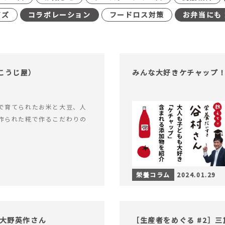
イズ
コラボレーション
フードロス対策
お弁当にも
こうじ屋）
みんな大好きケチャップ
で育てられたお米と大豆、人
作られた糀で作るこだわりの
栄養コラム
2024.01.29
 大野英作さん
［生産者をめぐる #2］