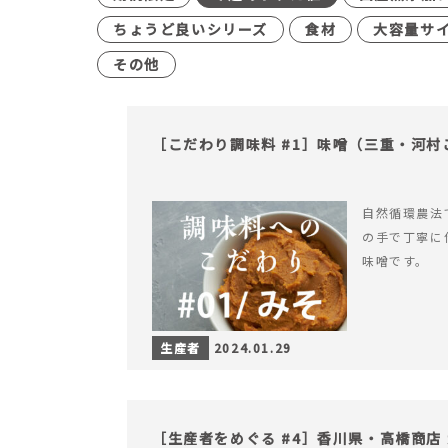
ちょうど良いシリーズ
食材
大容量サ
その他
［こだわり調味料 #1］味噌（三重・河村
自然循環農法
の手で丁寧に
味噌です。
生産者
2024.01.29
［生産者をめぐる #4］香川県・高橋商店