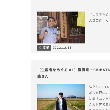
［生産者をめ
大野英作さん
生産者
2022.12.17
［生産者をめぐる #1］滋賀県・SHIBATA 
範さん
私たちFIT F
だわる理由。
に届けたいか
さんが育てる