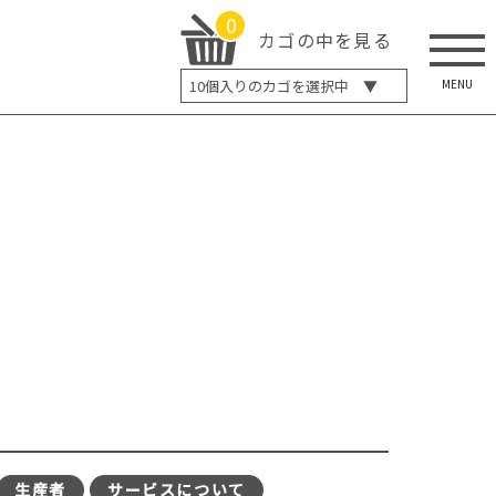
0
カゴの中を見る
MENU
10
個入りのカゴを選択中 ▼
5個入り
7個入り
10個入り
最大5%OFF
14個入り
最大8%OFF
20個入り
最大12%OFF
生産者
サービスについて