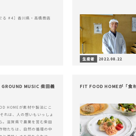
ぐる #4］香川県・高橋商店
生産者
2022.08.22
GROUND MUSIC 柴田義
FIT FOOD HOME
OOD HOMEが素材や製法にこ
 それは、人の想いもいっしょ
ら。滋賀県で農業を営む柴田
作物たちは、自然の循環の中