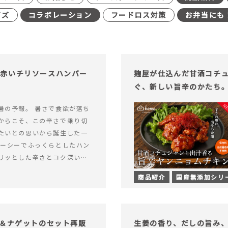
イズ
コラボレーション
フードロス対策
お弁当にも
む赤いチリソースハンバー
麹屋が仕込んだ甘酒コチ
ぐ、新しい旨辛のかたち
暑の予報。 暑さで食欲が落ち
からこそ、この辛さで乗り切
たいとの思いから誕生した一
ューシーでふっくらとしたハン
リッとした辛さとコク深い旨
製チリソース&hellip; 続き
商品紹介
国産無添加シリ
ッと刺激のある、大人の辛さを
リソースハンバーグが新登
げ＆ナゲットのセット再販
生姜の香り、だしの旨み