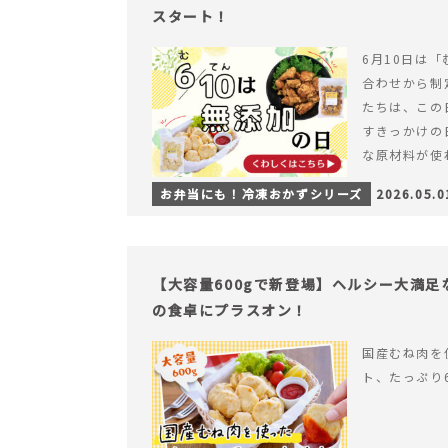
スタート！
6月10日は「
合わせから制
たちは、この
すきっかけの
な原材料が使
つくられている
お弁当にも！冷凍おかずシリーズ
2026.05.0
【6月10日
＆ナゲットの
【大容量600gで新登場】ヘルシー大満
の食卓にプラスオン！
国産むね肉を
ト、たっぷり