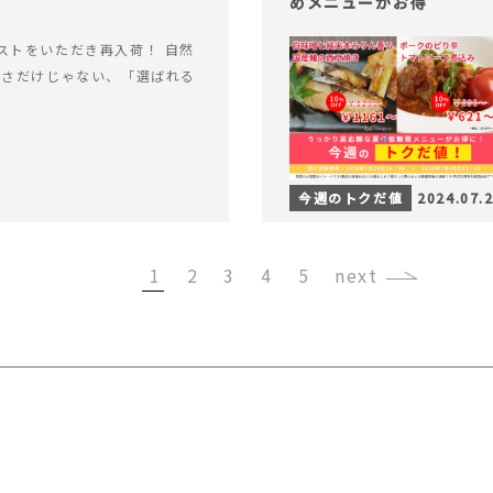
めメニューがお得
ストをいただき再入荷！ 自然
軽さだけじゃない、「選ばれる
今週のトクだ値
2024.07.
1
2
3
4
5
›