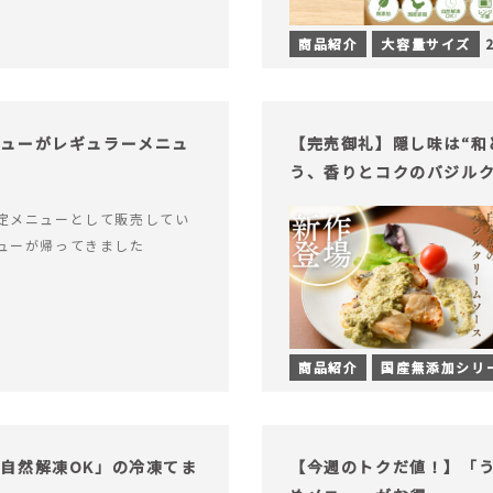
商品紹介
大容量サイズ
チューがレギュラーメニュ
【完売御礼】隠し味は“和
う、香りとコクのバジル
定メニューとして販売してい
ューが帰ってきました
商品紹介
国産無添加シリ
自然解凍OK」の冷凍てま
【今週のトクだ値！】「