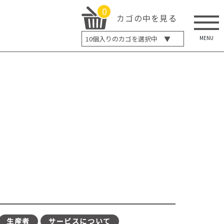
0
カゴの中を見る
MENU
10
個入りのカゴを選択中 ▼
5個入り
7個入り
10個入り
最大5%OFF
14個入り
最大8%OFF
20個入り
最大12%OFF
生産者
サービスについて