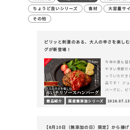
ちょうど良いシリーズ
食材
大容量サ
その他
ピリッと刺激のある、大人の辛さを楽し
グが新登場！
今年の夏も猛
やすい季節だ
っていただき
品です！ ジ
バーグに、ピ
みが楽しめる特
商品紹介
国産無添加シリーズ
2026.07.13
を読む ピリ
楽しむ赤いチ
場！
【6月10日（無添加の日）限定】から揚