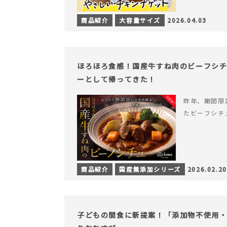
商品紹介
大容量サイズ
2026.04.03
ほろほろ食感！国産牛すね肉のビーフシ
ーとして帰ってきた！
昨年、期間限
たビーフシチ
商品紹介
国産無添加シリーズ
2026.02.20
子どもの間食に新提案！「添加物不使用・