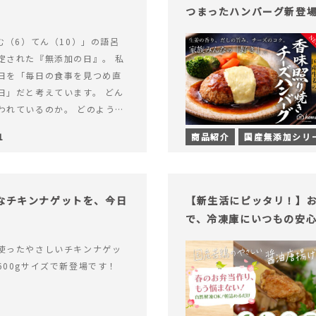
つまったハンバーグ新登
む（6）てん（10）」の語呂
定された『無添加の日』。 私
日を「毎日の食事を見つめ直
日」だと考えています。 どん
われているのか。 どのように
のか。&hellip; 続きを読む
1
商品紹介
国産無添加シリ
（無添加の日）限定】から揚げ
セット再販スタート！
足なチキンナゲットを、今日
【新生活にピッタリ！】お
で、冷凍庫にいつもの安
使ったやさしいチキンナゲッ
600gサイズで新登場です！