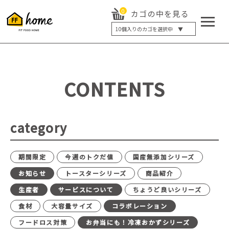
0
カゴの中を見る
10
個入りのカゴを選択中 ▼
5個入り
7個入り
10個入り
最大5%OFF
14個入り
最大8%OFF
CONTENTS
20個入り
最大12%OFF
category
期間限定
今週のトクだ値
国産無添加シリーズ
お知らせ
トースターシリーズ
商品紹介
生産者
サービスについて
ちょうど良いシリーズ
食材
大容量サイズ
コラボレーション
フードロス対策
お弁当にも！冷凍おかずシリーズ