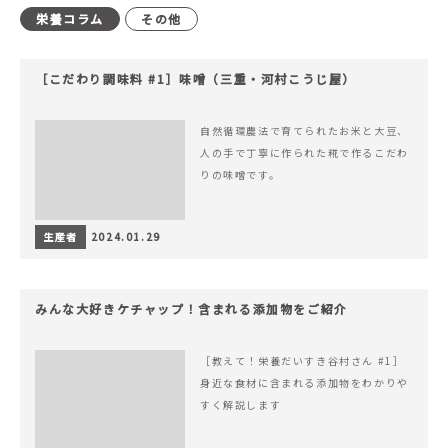
栄養コラム
その他
［こだわり調味料 #1］味噌（三重・河村こうじ屋）
自然循環農法で育てられたお米と大豆、
人の手で丁寧に作られた糀で作るこだわ
りの味噌です。
生産者
2024.01.29
みんな大好きケチャップ！含まれる添加物をご紹介
［教えて！栄養だいすき谷村さん #1］
身近な食材に含まれる添加物をわかりや
すく解説します