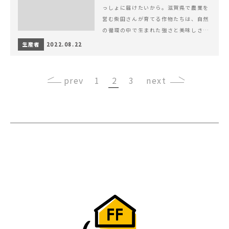
っしょに届けたいから。滋賀県で農業を
営む柴田さんが育てる作物たちは、自然
の循環の中で生まれた強さと美味しさを
持ち合わせています。
生産者
2022.08.22
‹
1
2
3
›