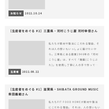
お知らせ
2022.10.24
［生産者をめぐる #2］三重県・河村こうじ屋 河村幸信さん
私たちが素材や製法にこだわる理由、そ
れは人の想いもいっしょに届けたいか
ら。三重県にある創業1946年の「河村
こうじ屋」は、すべて「麹蓋(こうじぶ
た)」を使用し丁寧に人の手で作ってい
ます。
生産者
2022.08.22
［生産者をめぐる #1］滋賀県・SHIBATA GROUND MUSIC
柴田義範さん
私たちFIT FOOD HOMEが素材や製法
にこだわる理由。 それは、人の想いもい