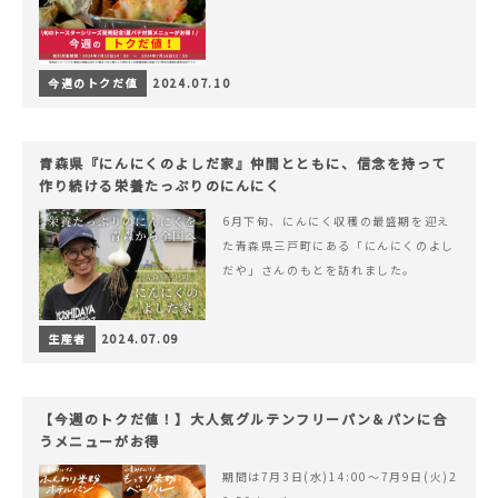
今週のトクだ値
2024.07.10
青森県『にんにくのよしだ家』仲間とともに、信念を持って
作り続ける栄養たっぷりのにんにく
6月下旬、にんにく収穫の最盛期を迎え
た青森県三戸町にある「にんにくのよし
だや」さんのもとを訪れました。
生産者
2024.07.09
【今週のトクだ値！】大人気グルテンフリーパン＆パンに合
うメニューがお得
期間は7月3日(水)14:00〜7月9日(火)2