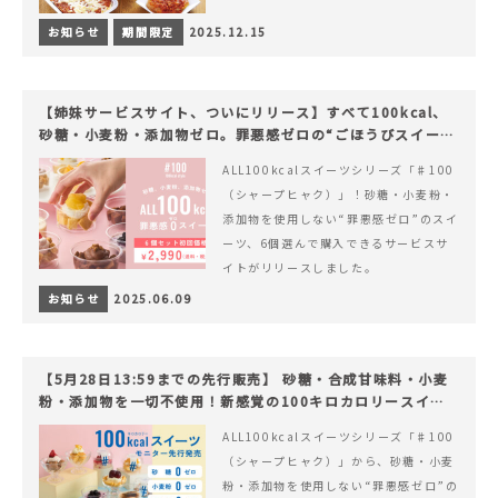
お知らせ
期間限定
2025.12.15
【姉妹サービスサイト、ついにリリース】すべて100kcal、
砂糖・小麦粉・添加物ゼロ。罪悪感ゼロの“ごほうびスイー
ツ”『#100（シャープ100）』
ALL100kcalスイーツシリーズ「♯100
（シャープヒャク）」！砂糖・小麦粉・
添加物を使用しない“罪悪感ゼロ”のスイ
ーツ、6個選んで購入できるサービスサ
イトがリリースしました。
お知らせ
2025.06.09
【5月28日13:59までの先行販売】 砂糖・合成甘味料・小麦
粉・添加物を一切不使用！新感覚の100キロカロリースイー
ツでヘルシーライフを。
ALL100kcalスイーツシリーズ「♯100
（シャープヒャク）」から、砂糖・小麦
粉・添加物を使用しない“罪悪感ゼロ”の