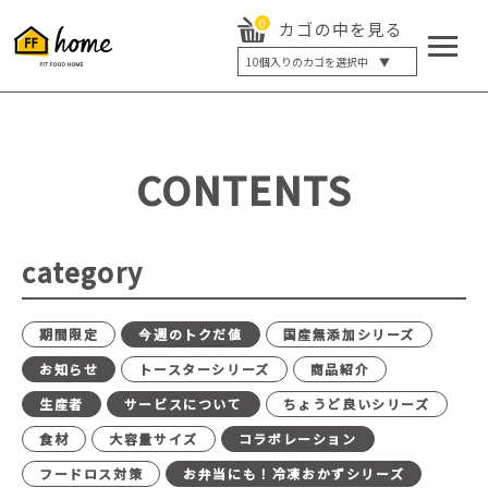
0
カゴの中を見る
10
個入りのカゴを選択中 ▼
5個入り
7個入り
10個入り
最大5%OFF
14個入り
最大8%OFF
CONTENTS
20個入り
最大12%OFF
category
期間限定
今週のトクだ値
国産無添加シリーズ
お知らせ
トースターシリーズ
商品紹介
生産者
サービスについて
ちょうど良いシリーズ
食材
大容量サイズ
コラボレーション
フードロス対策
お弁当にも！冷凍おかずシリーズ