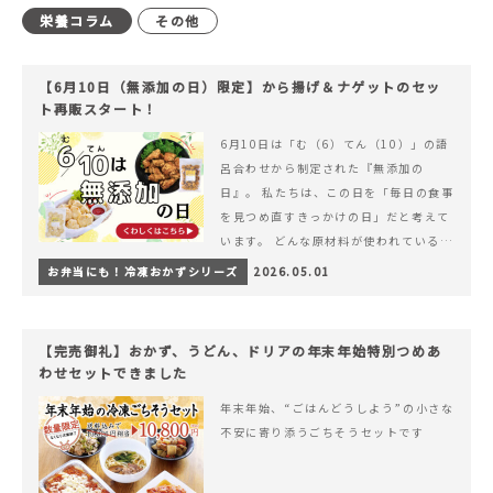
栄養コラム
その他
【6月10日（無添加の日）限定】から揚げ＆ナゲットのセッ
ト再販スタート！
6月10日は「む（6）てん（10）」の語
呂合わせから制定された『無添加の
日』。 私たちは、この日を「毎日の食事
を見つめ直すきっかけの日」だと考えて
います。 どんな原材料が使われているの
か。 どのようにつくられているのか。&
お弁当にも！冷凍おかずシリーズ
2026.05.01
hellip; 続きを読む 【6月10日（無添加
の日）限定】から揚げ＆ナゲットのセッ
ト再販スタート！
【完売御礼】おかず、うどん、ドリアの年末年始特別つめあ
わせセットできました
年末年始、“ごはんどうしよう”の小さな
不安に寄り添うごちそうセットです