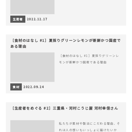
生産者
2022.12.17
［食材のはなし #1］夏採りグリーンレモンが新鮮かつ国産で
ある理由
［食材のはなし #1］夏採りグリーンレ
モンが新鮮かつ国産である理由
食材
2022.09.24
［生産者をめぐる #2］三重県・河村こうじ屋 河村幸信さん
私たちが素材や製法にこだわる理由、そ
れは人の想いもいっしょに届けたいか