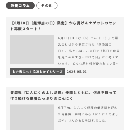
栄養コラム
その他
【6月10日（無添加の日）限定】から揚げ＆ナゲットのセッ
ト再販スタート！
6月10日は「む（6）てん（10）」の語
呂合わせから制定された『無添加の
日』。 私たちは、この日を「毎日の食事
を見つめ直すきっかけの日」だと考えて
います。 どんな原材料が使われているの
か。 どのようにつくられているのか。&
お弁当にも！冷凍おかずシリーズ
2026.05.01
hellip; 続きを読む 【6月10日（無添加
の日）限定】から揚げ＆ナゲットのセッ
ト再販スタート！
青森県『にんにくのよしだ家』仲間とともに、信念を持って
作り続ける栄養たっぷりのにんにく
6月下旬、にんにく収穫の最盛期を迎え
た青森県三戸町にある「にんにくのよし
だや」さんのもとを訪れました。