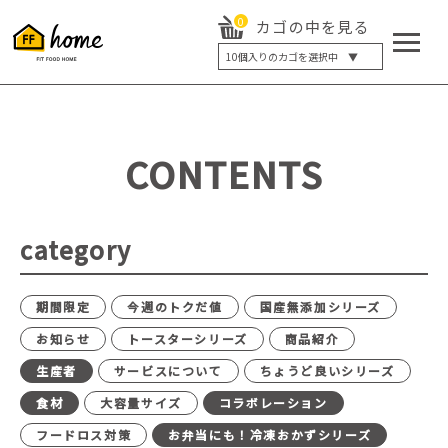
0
カゴの中を見る
10
個入りのカゴを選択中 ▼
5個入り
7個入り
10個入り
最大5%OFF
14個入り
最大8%OFF
CONTENTS
20個入り
最大12%OFF
category
期間限定
今週のトクだ値
国産無添加シリーズ
お知らせ
トースターシリーズ
商品紹介
生産者
サービスについて
ちょうど良いシリーズ
食材
大容量サイズ
コラボレーション
フードロス対策
お弁当にも！冷凍おかずシリーズ