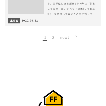
ら。三重県にある創業1946年の「河村
こうじ屋」は、すべて「麹蓋(こうじぶ
た)」を使用し丁寧に人の手で作ってい
ます。
生産者
2022.08.22
1
2
›