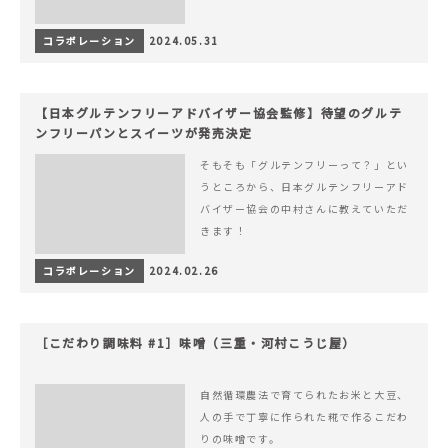
コラボレーション
2024.05.31
【日本グルテンフリーアドバイザー協会監修】待望のグルテ
ンフリーパンとスイーツが発売決定
そもそも「グルテンフリーって？」とい
うところから、日本グルテンフリーアド
バイザー協会の中村さんに教えていただ
きます！
コラボレーション
2024.02.26
［こだわり調味料 #1］味噌（三重・河村こうじ屋）
自然循環農法で育てられたお米と大豆、
人の手で丁寧に作られた糀で作るこだわ
りの味噌です。