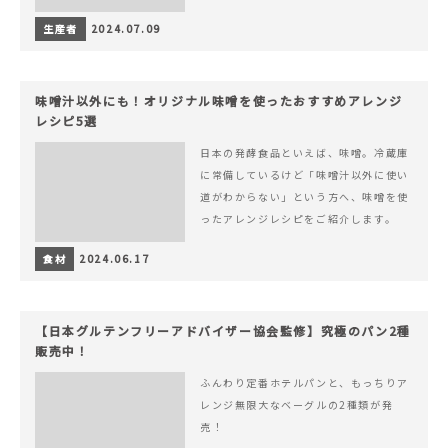
生産者
2024.07.09
味噌汁以外にも！オリジナル味噌を使ったおすすめアレンジ
レシピ5選
日本の発酵食品といえば、味噌。冷蔵庫
に常備しているけど「味噌汁以外に使い
道がわからない」という方へ、味噌を使
ったアレンジレシピをご紹介します。
食材
2024.06.17
【日本グルテンフリーアドバイザー協会監修】究極のパン2種
販売中！
ふんわり定番ホテルパンと、もっちりア
レンジ無限大なベーグルの2種類が発
売！