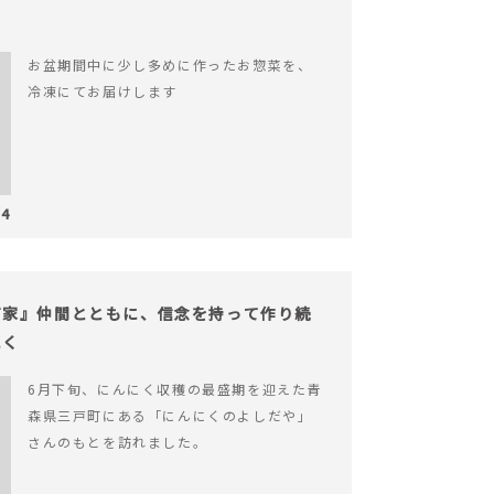
お盆期間中に少し多めに作ったお惣菜を、
冷凍にてお届けします
04
だ家』仲間とともに、信念を持って作り続
にく
6月下旬、にんにく収穫の最盛期を迎えた青
森県三戸町にある「にんにくのよしだや」
さんのもとを訪れました。