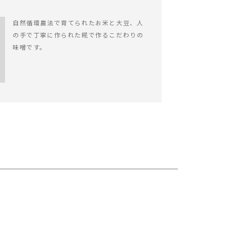
自然循環農法で育てられたお米と大豆、人
の手で丁寧に作られた糀で作るこだわりの
味噌です。