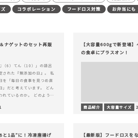
イズ
コラボレーション
フードロス対策
お弁当にも
げ＆ナゲットのセット再販
【大容量600gで新登場
の食卓にプラスオン！
む（6）てん（10）」の語呂
定された『無添加の日』。 私
日を「毎日の食事を見つめ直
日」だと考えています。 どん
われているのか。 どのように
のか。&hellip; 続きを読む
1
商品紹介
大容量サイズ
（無添加の日）限定】から揚げ
セット再販スタート！
あと1品”に！冷凍唐揚げ
【最新版】フードロスを