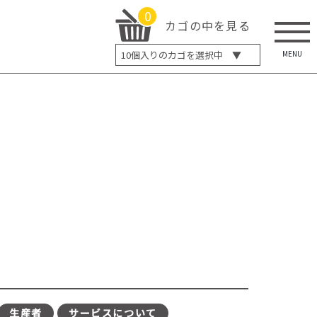
0
カゴの中を見る
MENU
10
個入りのカゴを選択中 ▼
5個入り
7個入り
10個入り
最大5%OFF
14個入り
最大8%OFF
20個入り
最大12%OFF
生産者
サービスについて