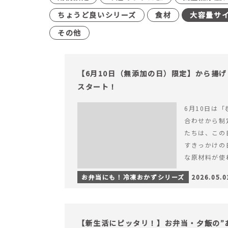
ちょうど良いシリーズ
食材
大容量サ
その他
【6月10日（無添加の日）限定】から揚
スタート！
6月10日は「
合わせから制
たちは、この
すきっかけの
な原材料が使
つくられている
お弁当にも！冷凍おかずシリーズ
2026.05.0
【6月10日
＆ナゲットの
【新生活にピッタリ！】お弁当・夕飯の”