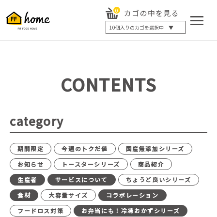
0
カゴの中を見る
10
個入りのカゴを選択中 ▼
5個入り
7個入り
10個入り
最大5%OFF
14個入り
最大8%OFF
CONTENTS
20個入り
最大12%OFF
category
期間限定
今週のトクだ値
国産無添加シリーズ
お知らせ
トースターシリーズ
商品紹介
生産者
サービスについて
ちょうど良いシリーズ
食材
大容量サイズ
コラボレーション
フードロス対策
お弁当にも！冷凍おかずシリーズ