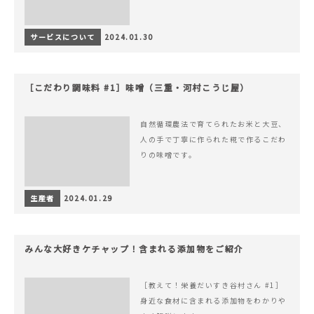
サービスについて
2024.01.30
［こだわり調味料 #1］味噌（三重・河村こうじ屋）
自然循環農法で育てられたお米と大豆、
人の手で丁寧に作られた糀で作るこだわ
りの味噌です。
生産者
2024.01.29
みんな大好きケチャップ！含まれる添加物をご紹介
［教えて！栄養だいすき谷村さん #1］
身近な食材に含まれる添加物をわかりや