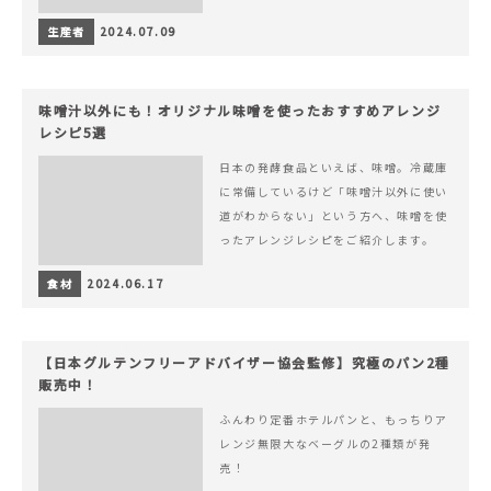
生産者
2024.07.09
味噌汁以外にも！オリジナル味噌を使ったおすすめアレンジ
レシピ5選
日本の発酵食品といえば、味噌。冷蔵庫
に常備しているけど「味噌汁以外に使い
道がわからない」という方へ、味噌を使
ったアレンジレシピをご紹介します。
食材
2024.06.17
【日本グルテンフリーアドバイザー協会監修】究極のパン2種
販売中！
ふんわり定番ホテルパンと、もっちりア
レンジ無限大なベーグルの2種類が発
売！