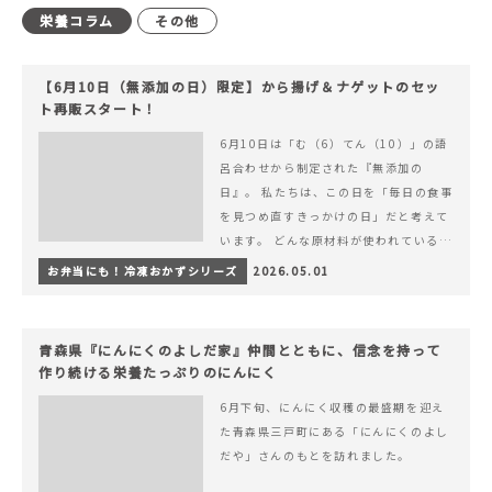
栄養コラム
その他
【6月10日（無添加の日）限定】から揚げ＆ナゲットのセッ
ト再販スタート！
6月10日は「む（6）てん（10）」の語
呂合わせから制定された『無添加の
日』。 私たちは、この日を「毎日の食事
を見つめ直すきっかけの日」だと考えて
います。 どんな原材料が使われているの
か。 どのようにつくられているのか。&
お弁当にも！冷凍おかずシリーズ
2026.05.01
hellip; 続きを読む 【6月10日（無添加
の日）限定】から揚げ＆ナゲットのセッ
ト再販スタート！
青森県『にんにくのよしだ家』仲間とともに、信念を持って
作り続ける栄養たっぷりのにんにく
6月下旬、にんにく収穫の最盛期を迎え
た青森県三戸町にある「にんにくのよし
だや」さんのもとを訪れました。