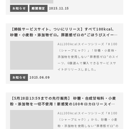
お知らせ
期間限定
2025.12.15
【姉妹サービスサイト、ついにリリース】すべて100kcal、
砂糖・小麦粉・添加物ゼロ。罪悪感ゼロの“ごほうびスイー
ツ”『#100（シャープ100）』
ALL100kcalスイーツシリーズ「♯100
（シャープヒャク）」！砂糖・小麦粉・
添加物を使用しない“罪悪感ゼロ”のスイ
ーツ、6個選んで購入できるサービスサ
イトがリリースしました。
お知らせ
2025.06.09
【5月28日13:59までの先行販売】 砂糖・合成甘味料・小麦
粉・添加物を一切不使用！新感覚の100キロカロリースイー
ツでヘルシーライフを。
ALL100kcalスイーツシリーズ「♯100
（シャープヒャク）」から、砂糖・小麦
粉・添加物を使用しない“罪悪感ゼロ”の