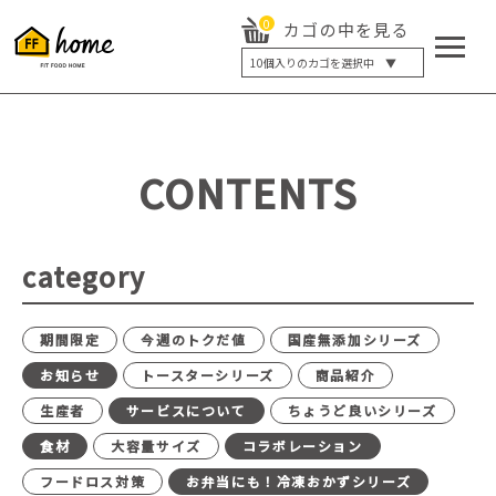
0
カゴの中を見る
10
個入りのカゴを選択中 ▼
5個入り
7個入り
10個入り
最大5%OFF
14個入り
最大8%OFF
CONTENTS
20個入り
最大12%OFF
category
期間限定
今週のトクだ値
国産無添加シリーズ
お知らせ
トースターシリーズ
商品紹介
生産者
サービスについて
ちょうど良いシリーズ
食材
大容量サイズ
コラボレーション
フードロス対策
お弁当にも！冷凍おかずシリーズ