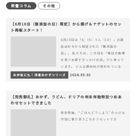
栄養コラム
その他
【6月10日（無添加の日）限定】から揚げ＆ナゲットのセッ
ト再販スタート！
6月10日は「む（6）てん（10）」の語
呂合わせから制定された『無添加の
日』。 私たちは、この日を「毎日の食事
を見つめ直すきっかけの日」だと考えて
います。 どんな原材料が使われているの
か。 どのようにつくられているのか。&
お弁当にも！冷凍おかずシリーズ
2026.05.01
hellip; 続きを読む 【6月10日（無添加
の日）限定】から揚げ＆ナゲットのセッ
ト再販スタート！
【完売御礼】おかず、うどん、ドリアの年末年始特別つめあ
わせセットできました
年末年始、“ごはんどうしよう”の小さな
不安に寄り添うごちそうセットです