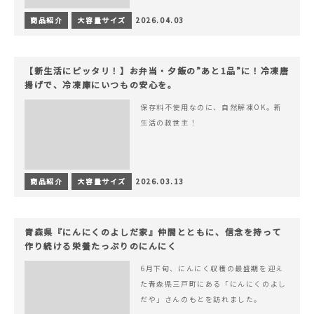
商品紹介
大容量サイズ
2026.04.03
【新生活にピッタリ！】お弁当・夕飯の”あと1品”に！冷凍唐
揚げで、冷凍庫にいつもの安心を。
保存料不使用なのに、自然解凍OK。新
生活の救世主！
商品紹介
大容量サイズ
2026.03.13
青森県『にんにくのよしだ家』仲間とともに、信念を持って
作り続ける栄養たっぷりのにんにく
6月下旬、にんにく収穫の最盛期を迎え
た青森県三戸町にある「にんにくのよし
だや」さんのもとを訪れました。