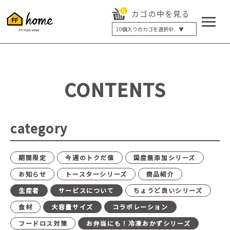
0
カゴの中を見る
10
個入りのカゴを選択中 ▼
5個入り
7個入り
10個入り
最大5%OFF
14個入り
最大8%OFF
CONTENTS
20個入り
最大12%OFF
category
期間限定
今週のトクだ値
国産無添加シリーズ
お知らせ
トースターシリーズ
商品紹介
生産者
サービスについて
ちょうど良いシリーズ
食材
大容量サイズ
コラボレーション
フードロス対策
お弁当にも！冷凍おかずシリーズ