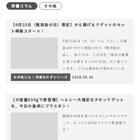
栄養コラム
その他
【6月10日（無添加の日）限定】から揚げ＆ナゲットのセッ
ト再販スタート！
6月10日は「む（6）てん（10）」の語
呂合わせから制定された『無添加の
日』。 私たちは、この日を「毎日の食事
を見つめ直すきっかけの日」だと考えて
います。 どんな原材料が使われているの
か。 どのようにつくられているのか。&
お弁当にも！冷凍おかずシリーズ
2026.05.01
hellip; 続きを読む 【6月10日（無添加
の日）限定】から揚げ＆ナゲットのセッ
ト再販スタート！
【大容量600gで新登場】ヘルシー大満足なチキンナゲット
を、今日の食卓にプラスオン！
国産むね肉を使ったやさしいチキンナゲ
ット、たっぷり600gサイズで新登場で
す！