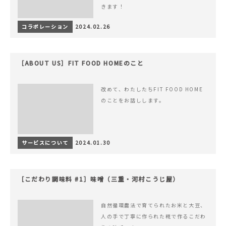
きます！
コラボレーション
2024.02.26
［ABOUT US］FIT FOOD HOMEのこと
改めて、わたしたちFIT FOOD HOME
のことをお話しします。
サービスについて
2024.01.30
［こだわり調味料 #1］味噌（三重・河村こうじ屋）
自然循環農法で育てられたお米と大豆、
人の手で丁寧に作られた糀で作るこだわ