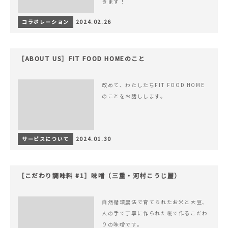
きます！
コラボレーション
2024.02.26
［ABOUT US］FIT FOOD HOMEのこと
改めて、わたしたちFIT FOOD HOME
のことをお話しします。
サービスについて
2024.01.30
［こだわり調味料 #1］味噌（三重・河村こうじ屋）
自然循環農法で育てられたお米と大豆、
人の手で丁寧に作られた糀で作るこだわ
りの味噌です。