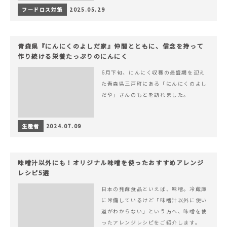
フードロス対策
2025.05.29
青森県『にんにくのよしだ家』仲間とともに、信念を持って
作り続ける栄養たっぷりのにんにく
6月下旬、にんにく収穫の最盛期を迎え
た青森県三戸町にある「にんにくのよし
だや」さんのもとを訪れました。
生産者
2024.07.09
味噌汁以外にも！オリジナル味噌を使ったおすすめアレンジ
レシピ5選
日本の発酵食品といえば、味噌。冷蔵庫
に常備しているけど「味噌汁以外に使い
道がわからない」という方へ、味噌を使
ったアレンジレシピをご紹介します。