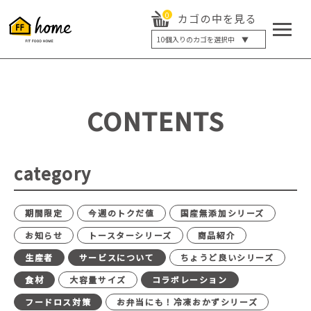
0
カゴの中を見る
10
個入りのカゴを選択中 ▼
5個入り
7個入り
10個入り
最大5%OFF
14個入り
最大8%OFF
CONTENTS
20個入り
最大12%OFF
category
期間限定
今週のトクだ値
国産無添加シリーズ
お知らせ
トースターシリーズ
商品紹介
生産者
サービスについて
ちょうど良いシリーズ
食材
大容量サイズ
コラボレーション
フードロス対策
お弁当にも！冷凍おかずシリーズ