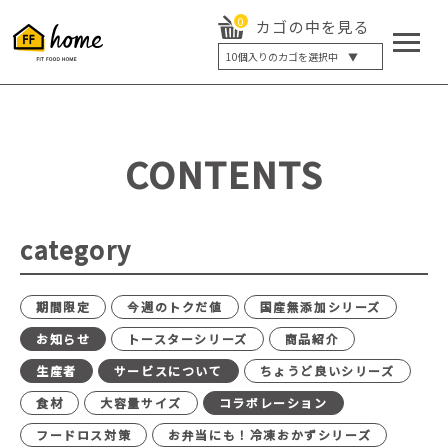
0
カゴの中を見る
10
個入りのカゴを選択中 ▼
5個入り
7個入り
10個入り
最大5%OFF
14個入り
最大8%OFF
CONTENTS
20個入り
最大12%OFF
category
期間限定
今週のトクだ値
国産無添加シリーズ
お知らせ
トースターシリーズ
商品紹介
生産者
サービスについて
ちょうど良いシリーズ
食材
大容量サイズ
コラボレーション
フードロス対策
お弁当にも！冷凍おかずシリーズ