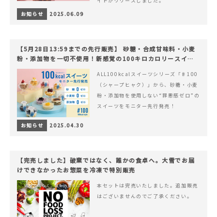
イトがリリースしました。
お知らせ
2025.06.09
【5月28日13:59までの先行販売】 砂糖・合成甘味料・小麦
粉・添加物を一切不使用！新感覚の100キロカロリースイー
ツでヘルシーライフを。
ALL100kcalスイーツシリーズ「♯100
（シャープヒャク）」から、砂糖・小麦
粉・添加物を使用しない“罪悪感ゼロ”の
スイーツをモニター先行発売！
お知らせ
2025.04.30
【完売しました】破棄ではなく、誰かの食卓へ。大雪でお届
けできなかったお惣菜を冷凍で特別販売
本セットは完売いたしました。追加販売
はございませんのでご了承ください。