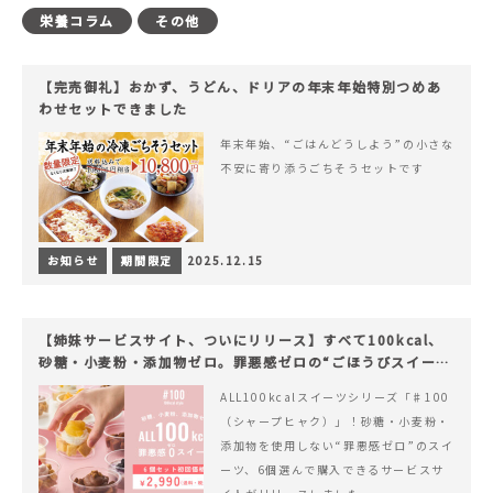
栄養コラム
その他
【完売御礼】おかず、うどん、ドリアの年末年始特別つめあ
わせセットできました
年末年始、“ごはんどうしよう”の小さな
不安に寄り添うごちそうセットです
お知らせ
期間限定
2025.12.15
【姉妹サービスサイト、ついにリリース】すべて100kcal、
砂糖・小麦粉・添加物ゼロ。罪悪感ゼロの“ごほうびスイー
ツ”『#100（シャープ100）』
ALL100kcalスイーツシリーズ「♯100
（シャープヒャク）」！砂糖・小麦粉・
添加物を使用しない“罪悪感ゼロ”のスイ
ーツ、6個選んで購入できるサービスサ