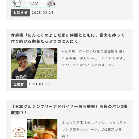
お知らせ
2025.02.27
青森県『にんにくのよしだ家』仲間とともに、信念を持って
作り続ける栄養たっぷりのにんにく
6月下旬、にんにく収穫の最盛期を迎え
た青森県三戸町にある「にんにくのよし
だや」さんのもとを訪れました。
生産者
2024.07.09
【日本グルテンフリーアドバイザー協会監修】究極のパン2種
販売中！
ふんわり定番ホテルパンと、もっちりア
レンジ無限大なベーグルの2種類が発
売！