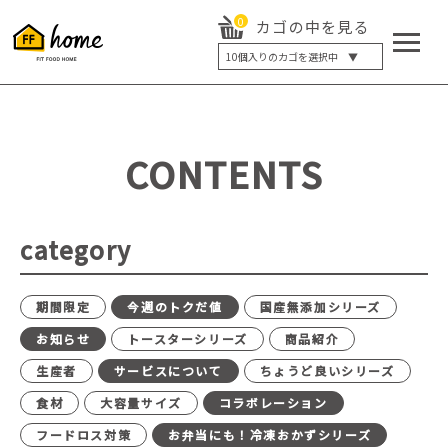
0
カゴの中を見る
10
個入りのカゴを選択中 ▼
5個入り
7個入り
10個入り
最大5%OFF
14個入り
最大8%OFF
CONTENTS
20個入り
最大12%OFF
category
期間限定
今週のトクだ値
国産無添加シリーズ
お知らせ
トースターシリーズ
商品紹介
生産者
サービスについて
ちょうど良いシリーズ
食材
大容量サイズ
コラボレーション
フードロス対策
お弁当にも！冷凍おかずシリーズ