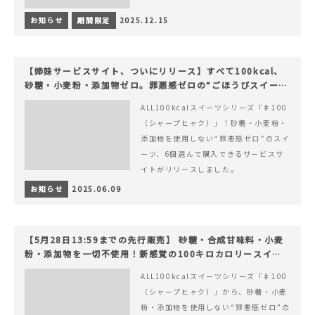
お知らせ
期間限定
2025.12.15
【姉妹サービスサイト、ついにリリース】すべて100kcal、
砂糖・小麦粉・添加物ゼロ。罪悪感ゼロの“ごほうびスイー
ツ”『#100（シャープ100）』
ALL100kcalスイーツシリーズ「♯100
（シャープヒャク）」！砂糖・小麦粉・
添加物を使用しない“罪悪感ゼロ”のスイ
ーツ、6個選んで購入できるサービスサ
イトがリリースしました。
お知らせ
2025.06.09
【5月28日13:59までの先行販売】 砂糖・合成甘味料・小麦
粉・添加物を一切不使用！新感覚の100キロカロリースイー
ツでヘルシーライフを。
ALL100kcalスイーツシリーズ「♯100
（シャープヒャク）」から、砂糖・小麦
粉・添加物を使用しない“罪悪感ゼロ”の