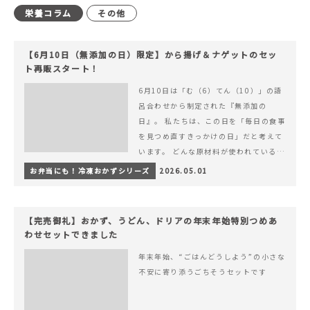
栄養コラム
その他
【6月10日（無添加の日）限定】から揚げ＆ナゲットのセッ
ト再販スタート！
6月10日は「む（6）てん（10）」の語
呂合わせから制定された『無添加の
日』。 私たちは、この日を「毎日の食事
を見つめ直すきっかけの日」だと考えて
います。 どんな原材料が使われているの
か。 どのようにつくられているのか。&
お弁当にも！冷凍おかずシリーズ
2026.05.01
hellip; 続きを読む 【6月10日（無添加
の日）限定】から揚げ＆ナゲットのセッ
ト再販スタート！
【完売御礼】おかず、うどん、ドリアの年末年始特別つめあ
わせセットできました
年末年始、“ごはんどうしよう”の小さな
不安に寄り添うごちそうセットです