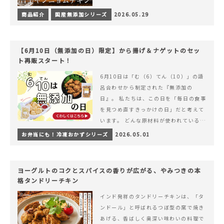
商品紹介
国産無添加シリーズ
2026.05.29
【6月10日（無添加の日）限定】から揚げ＆ナゲットのセッ
ト再販スタート！
6月10日は「む（6）てん（10）」の語
呂合わせから制定された『無添加の
日』。 私たちは、この日を「毎日の食事
を見つめ直すきっかけの日」だと考えて
います。 どんな原材料が使われているの
か。 どのようにつくられているのか。&
お弁当にも！冷凍おかずシリーズ
2026.05.01
hellip; 続きを読む 【6月10日（無添加
の日）限定】から揚げ＆ナゲットのセッ
ト再販スタート！
ヨーグルトのコクとスパイスの香りが広がる、やみつきの本
格タンドリーチキン
インド発祥のタンドリーチキンは、「タ
ンドール」と呼ばれるつぼ型の窯で焼き
あげる、香ばしく奥深い味わいの料理で