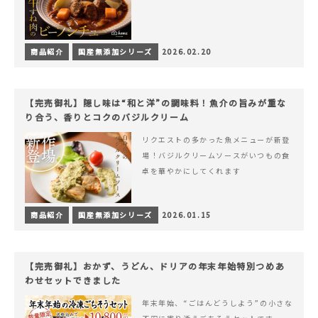
商品紹介
国産無添加シリーズ
2026.02.20
【完売御礼】隠し味は“和と洋”の調味料！魚介の旨みが重な
り合う、香りとコクのバジルクリーム
リクエストの多かった魚メニューが新登
場！バジルクリームソースがいつもの食
卓を華やかにしてくれます
商品紹介
国産無添加シリーズ
2026.01.15
【完売御礼】おかず、うどん、ドリアの年末年始特別つめあ
わせセットできました
年末年始、“ごはんどうしよう”の小さな