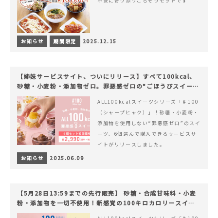
不安に寄り添うごちそうセットです
お知らせ
期間限定
2025.12.15
【姉妹サービスサイト、ついにリリース】すべて100kcal、
砂糖・小麦粉・添加物ゼロ。罪悪感ゼロの“ごほうびスイー
ツ”『#100（シャープ100）』
ALL100kcalスイーツシリーズ「♯100
（シャープヒャク）」！砂糖・小麦粉・
添加物を使用しない“罪悪感ゼロ”のスイ
ーツ、6個選んで購入できるサービスサ
イトがリリースしました。
お知らせ
2025.06.09
【5月28日13:59までの先行販売】 砂糖・合成甘味料・小麦
粉・添加物を一切不使用！新感覚の100キロカロリースイー
ツでヘルシーライフを。