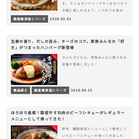
す。 そんなタンドリーチキンをおうちで
手軽に楽しめるよう、こだわりを詰め込
んで仕上げました。 様々なシーンでお召
国産無添加シリーズ
2026.05.01
&hellip; 続きを読む ヨーグルトのコク
とスパイスの香りが広がる、やみつきの
本格タンドリーチキン
生姜の香り、だしの旨み、チーズのコク。家族みんなの「好
き」がつまったハンバーグ新登場
大人も子どもも、家族みんなに愛される
定番が登場しました！
商品紹介
国産無添加シリーズ
2026.04.13
ほろほろ食感！国産牛すね肉のビーフシチューがレギュラー
メニューとして帰ってきた！
昨年、期間限定メニューとして販売して
いたビーフシチューが帰ってきました