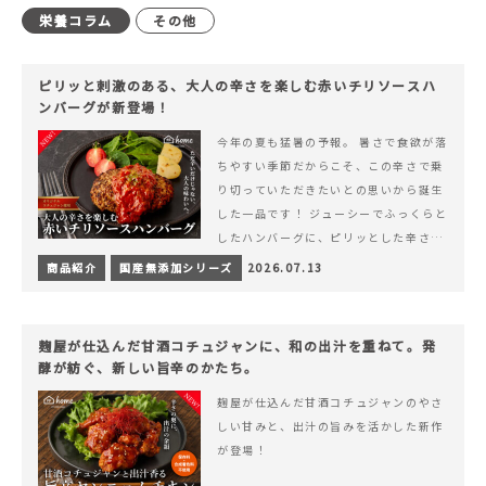
栄養コラム
その他
ピリッと刺激のある、大人の辛さを楽しむ赤いチリソースハ
ンバーグが新登場！
今年の夏も猛暑の予報。 暑さで食欲が落
ちやすい季節だからこそ、この辛さで乗
り切っていただきたいとの思いから誕生
した一品です！ ジューシーでふっくらと
したハンバーグに、ピリッとした辛さと
コク深い旨みが楽しめる特製チリソース
商品紹介
国産無添加シリーズ
2026.07.13
&hellip; 続きを読む ピリッと刺激のあ
る、大人の辛さを楽しむ赤いチリソース
ハンバーグが新登場！
麹屋が仕込んだ甘酒コチュジャンに、和の出汁を重ねて。発
酵が紡ぐ、新しい旨辛のかたち。
麹屋が仕込んだ甘酒コチュジャンのやさ
しい甘みと、出汁の旨みを活かした新作
が登場！