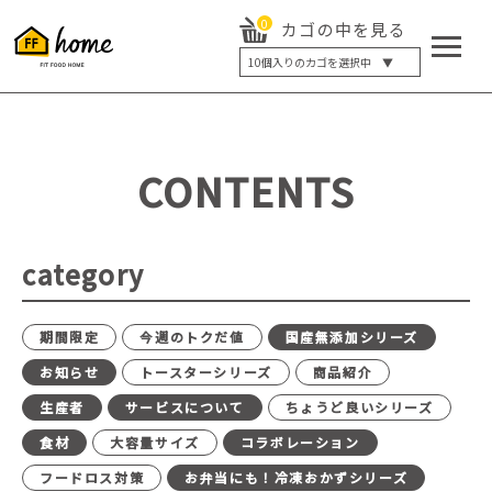
0
カゴの中を見る
10
個入りのカゴを選択中 ▼
5個入り
7個入り
10個入り
最大5%OFF
14個入り
最大8%OFF
CONTENTS
20個入り
最大12%OFF
category
期間限定
今週のトクだ値
国産無添加シリーズ
お知らせ
トースターシリーズ
商品紹介
生産者
サービスについて
ちょうど良いシリーズ
食材
大容量サイズ
コラボレーション
フードロス対策
お弁当にも！冷凍おかずシリーズ