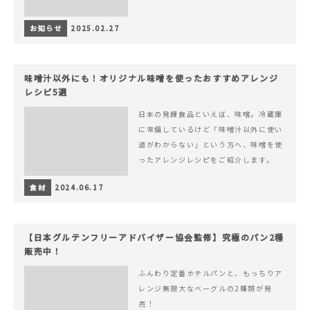
お知らせ
2025.02.27
味噌汁以外にも！オリジナル味噌を使ったおすすめアレンジ
レシピ5選
日本の発酵食品といえば、味噌。冷蔵庫
に常備しているけど「味噌汁以外に使い
道がわからない」という方へ、味噌を使
ったアレンジレシピをご紹介します。
食材
2024.06.17
【日本グルテンフリーアドバイザー協会監修】究極のパン2種
販売中！
ふんわり定番ホテルパンと、もっちりア
レンジ無限大なベーグルの2種類が発
売！