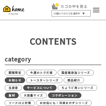
0
カゴの中を見る
10
個入りのカゴを選択中 ▼
5個入り
7個入り
10個入り
最大5%OFF
14個入り
最大8%OFF
CONTENTS
20個入り
最大12%OFF
category
期間限定
今週のトクだ値
国産無添加シリーズ
お知らせ
トースターシリーズ
商品紹介
生産者
サービスについて
ちょうど良いシリーズ
食材
大容量サイズ
コラボレーション
フードロス対策
お弁当にも！冷凍おかずシリーズ