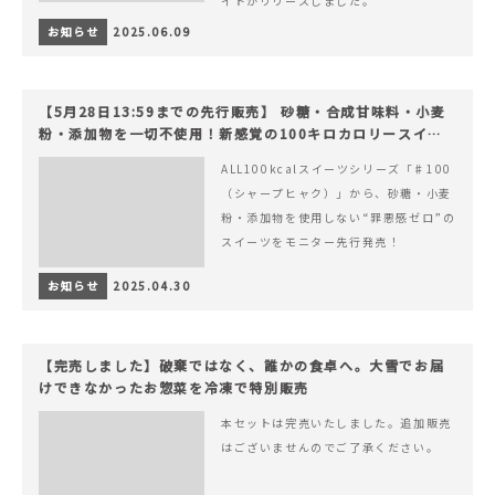
イトがリリースしました。
お知らせ
2025.06.09
【5月28日13:59までの先行販売】 砂糖・合成甘味料・小麦
粉・添加物を一切不使用！新感覚の100キロカロリースイー
ツでヘルシーライフを。
ALL100kcalスイーツシリーズ「♯100
（シャープヒャク）」から、砂糖・小麦
粉・添加物を使用しない“罪悪感ゼロ”の
スイーツをモニター先行発売！
お知らせ
2025.04.30
【完売しました】破棄ではなく、誰かの食卓へ。大雪でお届
けできなかったお惣菜を冷凍で特別販売
本セットは完売いたしました。追加販売
はございませんのでご了承ください。