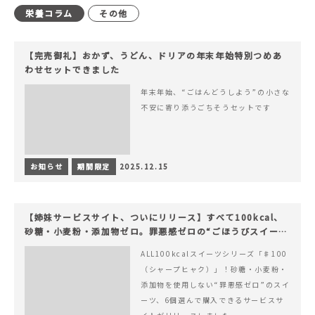
栄養コラム
その他
【完売御礼】おかず、うどん、ドリアの年末年始特別つめあ
わせセットできました
年末年始、“ごはんどうしよう”の小さな
不安に寄り添うごちそうセットです
お知らせ
期間限定
2025.12.15
【姉妹サービスサイト、ついにリリース】すべて100kcal、
砂糖・小麦粉・添加物ゼロ。罪悪感ゼロの“ごほうびスイー
ツ”『#100（シャープ100）』
ALL100kcalスイーツシリーズ「♯100
（シャープヒャク）」！砂糖・小麦粉・
添加物を使用しない“罪悪感ゼロ”のスイ
ーツ、6個選んで購入できるサービスサ