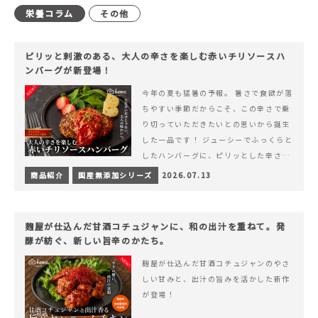
栄養コラム
その他
ピリッと刺激のある、大人の辛さを楽しむ赤いチリソースハ
ンバーグが新登場！
今年の夏も猛暑の予報。 暑さで食欲が落
ちやすい季節だからこそ、この辛さで乗
り切っていただきたいとの思いから誕生
した一品です！ ジューシーでふっくらと
したハンバーグに、ピリッとした辛さと
コク深い旨みが楽しめる特製チリソース
商品紹介
国産無添加シリーズ
2026.07.13
&hellip; 続きを読む ピリッと刺激のあ
る、大人の辛さを楽しむ赤いチリソース
ハンバーグが新登場！
麹屋が仕込んだ甘酒コチュジャンに、和の出汁を重ねて。発
酵が紡ぐ、新しい旨辛のかたち。
麹屋が仕込んだ甘酒コチュジャンのやさ
しい甘みと、出汁の旨みを活かした新作
が登場！