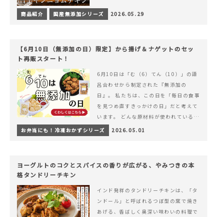
商品紹介
国産無添加シリーズ
2026.05.29
【6月10日（無添加の日）限定】から揚げ＆ナゲットのセッ
ト再販スタート！
6月10日は「む（6）てん（10）」の語
呂合わせから制定された『無添加の
日』。 私たちは、この日を「毎日の食事
を見つめ直すきっかけの日」だと考えて
います。 どんな原材料が使われているの
か。 どのようにつくられているのか。&
お弁当にも！冷凍おかずシリーズ
2026.05.01
hellip; 続きを読む 【6月10日（無添加
の日）限定】から揚げ＆ナゲットのセッ
ト再販スタート！
ヨーグルトのコクとスパイスの香りが広がる、やみつきの本
格タンドリーチキン
インド発祥のタンドリーチキンは、「タ
ンドール」と呼ばれるつぼ型の窯で焼き
あげる、香ばしく奥深い味わいの料理で