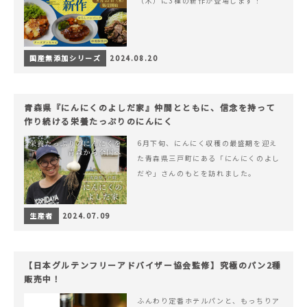
（木）に3種の新作が登場します！
国産無添加シリーズ
2024.08.20
青森県『にんにくのよしだ家』仲間とともに、信念を持って
作り続ける栄養たっぷりのにんにく
6月下旬、にんにく収穫の最盛期を迎え
た青森県三戸町にある「にんにくのよし
だや」さんのもとを訪れました。
生産者
2024.07.09
【日本グルテンフリーアドバイザー協会監修】究極のパン2種
販売中！
ふんわり定番ホテルパンと、もっちりア