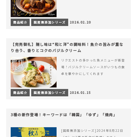
商品紹介
国産無添加シリーズ
2026.02.20
【完売御礼】隠し味は“和と洋”の調味料！魚介の旨みが重な
り合う、香りとコクのバジルクリーム
リクエストの多かった魚メニューが新登
場！バジルクリームソースがいつもの食
卓を華やかにしてくれます
商品紹介
国産無添加シリーズ
2026.01.15
3種の新作登場！キーワードは「韓国」「ゆず」「焼肉」
[国産無添加シリーズ]2024年8月22日