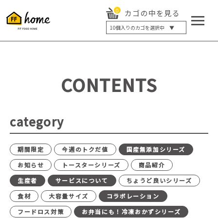
0
カゴの中を見る
10
個入りのカゴを選択中 ▼
5個入り
7個入り
10個入り
最大5%OFF
14個入り
最大8%OFF
CONTENTS
20個入り
最大12%OFF
category
期間限定
今週のトクだ値
国産無添加シリーズ
お知らせ
トースターシリーズ
商品紹介
生産者
サービスについて
ちょうど良いシリーズ
食材
大容量サイズ
コラボレーション
フードロス対策
お弁当にも！冷凍おかずシリーズ