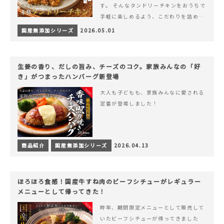
す。 そんなタンドリーチキンをおうちで
手軽に楽しめるよう、こだわりを詰め込
んで仕上げました。 様々なシーンでお召
国産無添加シリーズ
2026.05.01
&hellip; 続きを読む ヨーグルトのコク
とスパイスの香りが広がる、やみつきの
本格タンドリーチキン
生姜の香り、だしの旨み、チーズのコク。家族みんなの「好
き」がつまったハンバーグ新登場
大人も子どもも、家族みんなに愛される
定番が登場しました！
商品紹介
国産無添加シリーズ
2026.04.13
ほろほろ食感！国産牛すね肉のビーフシチューがレギュラー
メニューとして帰ってきた！
昨年、期間限定メニューとして販売して
いたビーフシチューが帰ってきました