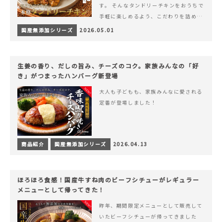
す。 そんなタンドリーチキンをおうちで
手軽に楽しめるよう、こだわりを詰め込
んで仕上げました。 様々なシーンでお召
国産無添加シリーズ
2026.05.01
&hellip; 続きを読む ヨーグルトのコク
とスパイスの香りが広がる、やみつきの
本格タンドリーチキン
生姜の香り、だしの旨み、チーズのコク。家族みんなの「好
き」がつまったハンバーグ新登場
大人も子どもも、家族みんなに愛される
定番が登場しました！
商品紹介
国産無添加シリーズ
2026.04.13
ほろほろ食感！国産牛すね肉のビーフシチューがレギュラー
メニューとして帰ってきた！
昨年、期間限定メニューとして販売して
いたビーフシチューが帰ってきました