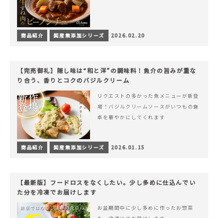
商品紹介
国産無添加シリーズ
2026.02.20
【完売御礼】隠し味は“和と洋”の調味料！魚介の旨みが重な
り合う、香りとコクのバジルクリーム
リクエストの多かった魚メニューが新登
場！バジルクリームソースがいつもの食
卓を華やかにしてくれます
商品紹介
国産無添加シリーズ
2026.01.15
【最新版】フードロスをなくしたい。少し多めに仕込んでい
た分を冷凍でお届けします
お盆期間中に少し多めに作ったお惣菜