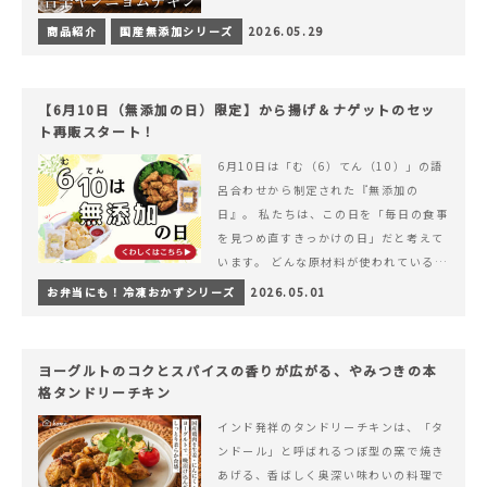
商品紹介
国産無添加シリーズ
2026.05.29
【6月10日（無添加の日）限定】から揚げ＆ナゲットのセッ
ト再販スタート！
6月10日は「む（6）てん（10）」の語
呂合わせから制定された『無添加の
日』。 私たちは、この日を「毎日の食事
を見つめ直すきっかけの日」だと考えて
います。 どんな原材料が使われているの
か。 どのようにつくられているのか。&
お弁当にも！冷凍おかずシリーズ
2026.05.01
hellip; 続きを読む 【6月10日（無添加
の日）限定】から揚げ＆ナゲットのセッ
ト再販スタート！
ヨーグルトのコクとスパイスの香りが広がる、やみつきの本
格タンドリーチキン
インド発祥のタンドリーチキンは、「タ
ンドール」と呼ばれるつぼ型の窯で焼き
あげる、香ばしく奥深い味わいの料理で