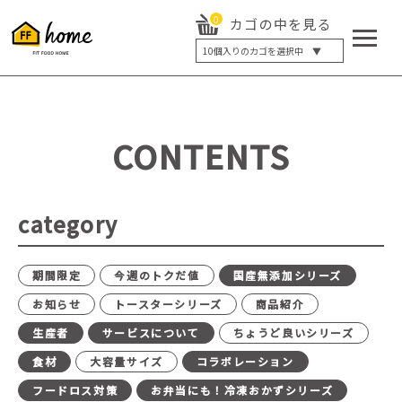
0
カゴの中を見る
10
個入りのカゴを選択中 ▼
5個入り
7個入り
10個入り
最大5%OFF
14個入り
最大8%OFF
CONTENTS
20個入り
最大12%OFF
category
期間限定
今週のトクだ値
国産無添加シリーズ
お知らせ
トースターシリーズ
商品紹介
生産者
サービスについて
ちょうど良いシリーズ
食材
大容量サイズ
コラボレーション
フードロス対策
お弁当にも！冷凍おかずシリーズ