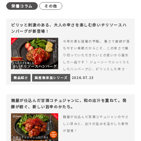
栄養コラム
その他
ピリッと刺激のある、大人の辛さを楽しむ赤いチリソースハ
ンバーグが新登場！
今年の夏も猛暑の予報。 暑さで食欲が落
ちやすい季節だからこそ、この辛さで乗
り切っていただきたいとの思いから誕生
した一品です！ ジューシーでふっくらと
したハンバーグに、ピリッとした辛さと
コク深い旨みが楽しめる特製チリソース
商品紹介
国産無添加シリーズ
2026.07.13
&hellip; 続きを読む ピリッと刺激のあ
る、大人の辛さを楽しむ赤いチリソース
ハンバーグが新登場！
麹屋が仕込んだ甘酒コチュジャンに、和の出汁を重ねて。発
酵が紡ぐ、新しい旨辛のかたち。
麹屋が仕込んだ甘酒コチュジャンのやさ
しい甘みと、出汁の旨みを活かした新作
が登場！