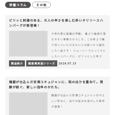
栄養コラム
その他
ピリッと刺激のある、大人の辛さを楽しむ赤いチリソースハ
ンバーグが新登場！
今年の夏も猛暑の予報。 暑さで食欲が落
ちやすい季節だからこそ、この辛さで乗
り切っていただきたいとの思いから誕生
した一品です！ ジューシーでふっくらと
したハンバーグに、ピリッとした辛さと
コク深い旨みが楽しめる特製チリソース
商品紹介
国産無添加シリーズ
2026.07.13
&hellip; 続きを読む ピリッと刺激のあ
る、大人の辛さを楽しむ赤いチリソース
ハンバーグが新登場！
麹屋が仕込んだ甘酒コチュジャンに、和の出汁を重ねて。発
酵が紡ぐ、新しい旨辛のかたち。
麹屋が仕込んだ甘酒コチュジャンのやさ
しい甘みと、出汁の旨みを活かした新作
が登場！