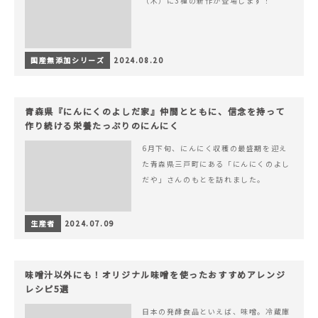
（木）に3種の新作が登場します！
国産無添加シリーズ
2024.08.20
青森県『にんにくのよしだ家』仲間とともに、信念を持って
作り続ける栄養たっぷりのにんにく
6月下旬、にんにく収穫の最盛期を迎え
た青森県三戸町にある「にんにくのよし
だや」さんのもとを訪れました。
生産者
2024.07.09
味噌汁以外にも！オリジナル味噌を使ったおすすめアレンジ
レシピ5選
日本の発酵食品といえば、味噌。冷蔵庫