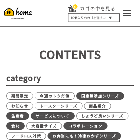
0
カゴの中を見る
10
個入りのカゴを選択中 ▼
5個入り
7個入り
10個入り
最大5%OFF
14個入り
最大8%OFF
CONTENTS
20個入り
最大12%OFF
category
期間限定
今週のトクだ値
国産無添加シリーズ
お知らせ
トースターシリーズ
商品紹介
生産者
サービスについて
ちょうど良いシリーズ
食材
大容量サイズ
コラボレーション
フードロス対策
お弁当にも！冷凍おかずシリーズ