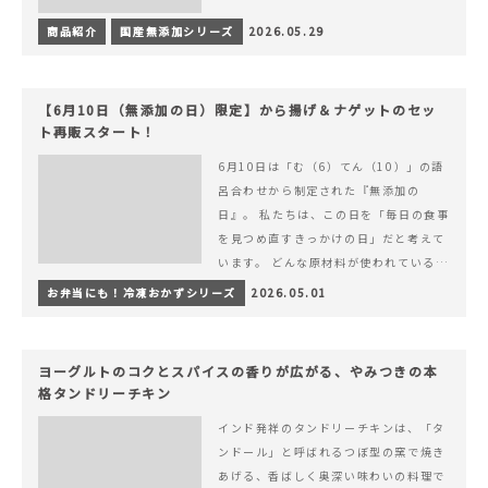
商品紹介
国産無添加シリーズ
2026.05.29
【6月10日（無添加の日）限定】から揚げ＆ナゲットのセッ
ト再販スタート！
6月10日は「む（6）てん（10）」の語
呂合わせから制定された『無添加の
日』。 私たちは、この日を「毎日の食事
を見つめ直すきっかけの日」だと考えて
います。 どんな原材料が使われているの
か。 どのようにつくられているのか。&
お弁当にも！冷凍おかずシリーズ
2026.05.01
hellip; 続きを読む 【6月10日（無添加
の日）限定】から揚げ＆ナゲットのセッ
ト再販スタート！
ヨーグルトのコクとスパイスの香りが広がる、やみつきの本
格タンドリーチキン
インド発祥のタンドリーチキンは、「タ
ンドール」と呼ばれるつぼ型の窯で焼き
あげる、香ばしく奥深い味わいの料理で