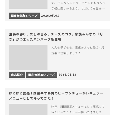
す。 そんなタンドリーチキンをおうちで
手軽に楽しめるよう、こだわりを詰め込
んで仕上げました。 様々なシーンでお召
国産無添加シリーズ
2026.05.01
&hellip; 続きを読む ヨーグルトのコク
とスパイスの香りが広がる、やみつきの
本格タンドリーチキン
生姜の香り、だしの旨み、チーズのコク。家族みんなの「好
き」がつまったハンバーグ新登場
大人も子どもも、家族みんなに愛される
定番が登場しました！
商品紹介
国産無添加シリーズ
2026.04.13
ほろほろ食感！国産牛すね肉のビーフシチューがレギュラー
メニューとして帰ってきた！
昨年、期間限定メニューとして販売して
いたビーフシチューが帰ってきました