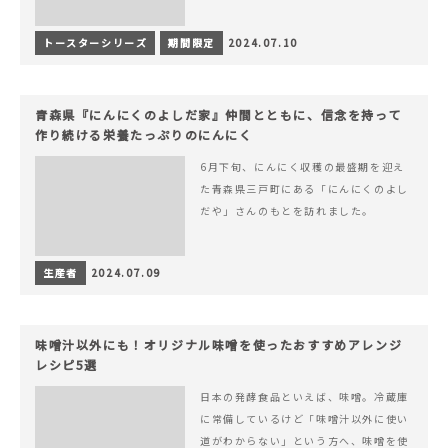
トースターシリーズ
期間限定
2024.07.10
青森県『にんにくのよしだ家』仲間とともに、信念を持って
作り続ける栄養たっぷりのにんにく
6月下旬、にんにく収穫の最盛期を迎え
た青森県三戸町にある「にんにくのよし
だや」さんのもとを訪れました。
生産者
2024.07.09
味噌汁以外にも！オリジナル味噌を使ったおすすめアレンジ
レシピ5選
日本の発酵食品といえば、味噌。冷蔵庫
に常備しているけど「味噌汁以外に使い
道がわからない」という方へ、味噌を使