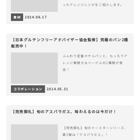
ったアレンジレシピをご紹介します。
食材
2024.06.17
【日本グルテンフリーアドバイザー協会監修】究極のパン2種
販売中！
ふんわり定番ホテルパンと、もっちりア
レンジ無限大なベーグルの2種類が発
売！
コラボレーション
2024.05.31
【完売御礼】旬のアスパラガス、味わえるのは今だけ！
【完売御礼】旬のトースターシリーズ、
第3弾は「アスパラガス」！