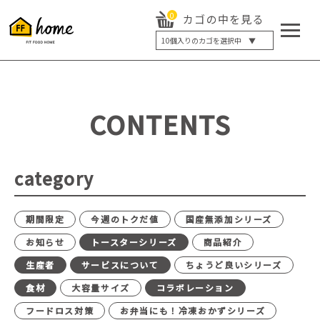
0
カゴの中を見る
10
個入りのカゴを選択中 ▼
5個入り
7個入り
10個入り
最大5%OFF
14個入り
最大8%OFF
CONTENTS
20個入り
最大12%OFF
category
期間限定
今週のトクだ値
国産無添加シリーズ
お知らせ
トースターシリーズ
商品紹介
生産者
サービスについて
ちょうど良いシリーズ
食材
大容量サイズ
コラボレーション
フードロス対策
お弁当にも！冷凍おかずシリーズ