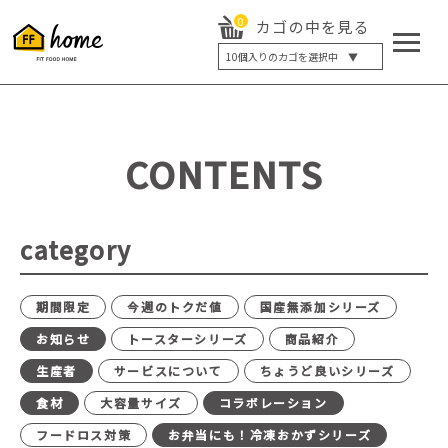
0
カゴの中を見る
10
個入りのカゴを選択中 ▼
5個入り
7個入り
10個入り
最大5%OFF
14個入り
最大8%OFF
CONTENTS
20個入り
最大12%OFF
category
期間限定
今週のトクだ値
国産無添加シリーズ
お知らせ
トースターシリーズ
商品紹介
生産者
サービスについて
ちょうど良いシリーズ
食材
大容量サイズ
コラボレーション
フードロス対策
お弁当にも！冷凍おかずシリーズ