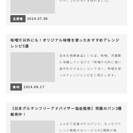
だや」さんのもとを訪れました。
生産者
2024.07.09
味噌汁以外にも！オリジナル味噌を使ったおすすめアレンジ
レシピ5選
日本の発酵食品といえば、味噌。冷蔵庫
に常備しているけど「味噌汁以外に使い
道がわからない」という方へ、味噌を使
ったアレンジレシピをご紹介します。
食材
2024.06.17
【日本グルテンフリーアドバイザー協会監修】究極のパン2種
販売中！
ふんわり定番ホテルパンと、もっちりア
レンジ無限大なベーグルの2種類が発