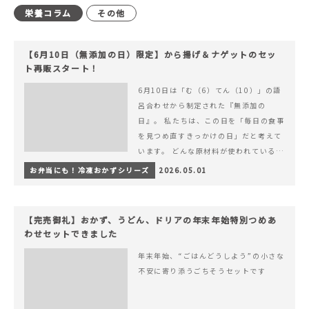
栄養コラム
その他
【6月10日（無添加の日）限定】から揚げ＆ナゲットのセッ
ト再販スタート！
6月10日は「む（6）てん（10）」の語
呂合わせから制定された『無添加の
日』。 私たちは、この日を「毎日の食事
を見つめ直すきっかけの日」だと考えて
います。 どんな原材料が使われているの
か。 どのようにつくられているのか。&
お弁当にも！冷凍おかずシリーズ
2026.05.01
hellip; 続きを読む 【6月10日（無添加
の日）限定】から揚げ＆ナゲットのセッ
ト再販スタート！
【完売御礼】おかず、うどん、ドリアの年末年始特別つめあ
わせセットできました
年末年始、“ごはんどうしよう”の小さな
不安に寄り添うごちそうセットです