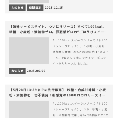
お知らせ
期間限定
2025.12.15
【姉妹サービスサイト、ついにリリース】すべて100kcal、
砂糖・小麦粉・添加物ゼロ。罪悪感ゼロの“ごほうびスイー
ツ”『#100（シャープ100）』
ALL100kcalスイーツシリーズ「♯100
（シャープヒャク）」！砂糖・小麦粉・
添加物を使用しない“罪悪感ゼロ”のスイ
ーツ、6個選んで購入できるサービスサ
イトがリリースしました。
お知らせ
2025.06.09
【5月28日13:59までの先行販売】 砂糖・合成甘味料・小麦
粉・添加物を一切不使用！新感覚の100キロカロリースイー
ツでヘルシーライフを。
ALL100kcalスイーツシリーズ「♯100
（シャープヒャク）」から、砂糖・小麦
粉・添加物を使用しない“罪悪感ゼロ”の