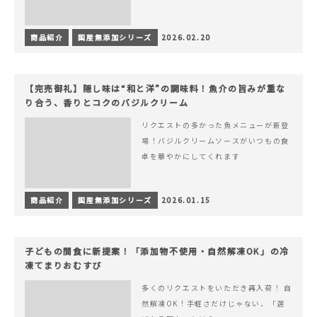
商品紹介
国産無添加シリーズ
2026.02.20
【完売御礼】隠し味は“和と洋”の調味料！魚介の旨みが重な
り合う、香りとコクのバジルクリーム
リクエストの多かった魚メニューが新登
場！バジルクリームソースがいつもの食
卓を華やかにしてくれます
商品紹介
国産無添加シリーズ
2026.01.15
子どもの間食に新提案！「添加物不使用・自然解凍OK」の冷
凍てまりおむすび
多くのリクエストをいただき再入荷！ 自
然解凍OK！手軽さだけじゃない、「選