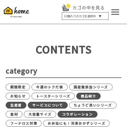
0
カゴの中を見る
10
個入りのカゴを選択中 ▼
5個入り
7個入り
10個入り
最大5%OFF
14個入り
最大8%OFF
CONTENTS
20個入り
最大12%OFF
category
期間限定
今週のトクだ値
国産無添加シリーズ
お知らせ
トースターシリーズ
商品紹介
生産者
サービスについて
ちょうど良いシリーズ
食材
大容量サイズ
コラボレーション
フードロス対策
お弁当にも！冷凍おかずシリーズ