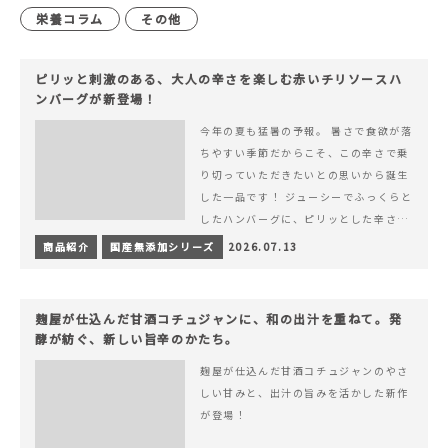
栄養コラム
その他
ピリッと刺激のある、大人の辛さを楽しむ赤いチリソースハ
ンバーグが新登場！
今年の夏も猛暑の予報。 暑さで食欲が落
ちやすい季節だからこそ、この辛さで乗
り切っていただきたいとの思いから誕生
した一品です！ ジューシーでふっくらと
したハンバーグに、ピリッとした辛さと
コク深い旨みが楽しめる特製チリソース
商品紹介
国産無添加シリーズ
2026.07.13
&hellip; 続きを読む ピリッと刺激のあ
る、大人の辛さを楽しむ赤いチリソース
ハンバーグが新登場！
麹屋が仕込んだ甘酒コチュジャンに、和の出汁を重ねて。発
酵が紡ぐ、新しい旨辛のかたち。
麹屋が仕込んだ甘酒コチュジャンのやさ
しい甘みと、出汁の旨みを活かした新作
が登場！