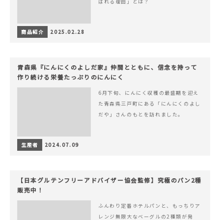
ばれる理由」とは？
商品紹介
2025.02.28
青森県『にんにくのよしだ家』仲間とともに、信念を持って
作り続ける栄養たっぷりのにんにく
6月下旬、にんにく収穫の最盛期を迎え
た青森県三戸町にある「にんにくのよし
だや」さんのもとを訪れました。
生産者
2024.07.09
【日本グルテンフリーアドバイザー協会監修】究極のパン2種
販売中！
ふんわり定番ホテルパンと、もっちりア
レンジ無限大なベーグルの2種類が発