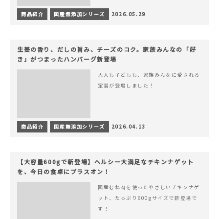
商品紹介
国産無添加シリーズ
2026.05.29
生姜の香り、だしの旨み、チーズのコク。家族みんなの「好
き」がつまったハンバーグ新登場
大人も子どもも、家族みんなに愛される
定番が登場しました！
商品紹介
国産無添加シリーズ
2026.04.13
【大容量600gで新登場】ヘルシー大満足なチキンナゲット
を、今日の食卓にプラスオン！
国産むね肉を使ったやさしいチキンナゲ
ット、たっぷり600gサイズで新登場で
す！