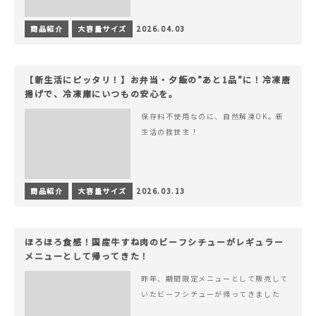
商品紹介
大容量サイズ
2026.04.03
【新生活にピッタリ！】お弁当・夕飯の”あと1品”に！冷凍唐
揚げで、冷凍庫にいつもの安心を。
保存料不使用なのに、自然解凍OK。新
生活の救世主！
商品紹介
大容量サイズ
2026.03.13
ほろほろ食感！国産牛すね肉のビーフシチューがレギュラー
メニューとして帰ってきた！
昨年、期間限定メニューとして販売して
いたビーフシチューが帰ってきました