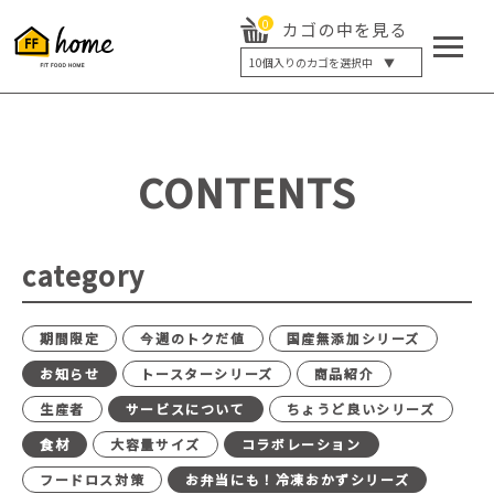
0
カゴの中を見る
10
個入りのカゴを選択中 ▼
5個入り
7個入り
10個入り
最大5%OFF
14個入り
最大8%OFF
CONTENTS
20個入り
最大12%OFF
category
期間限定
今週のトクだ値
国産無添加シリーズ
お知らせ
トースターシリーズ
商品紹介
生産者
サービスについて
ちょうど良いシリーズ
食材
大容量サイズ
コラボレーション
フードロス対策
お弁当にも！冷凍おかずシリーズ