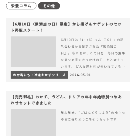
栄養コラム
その他
【6月10日（無添加の日）限定】から揚げ＆ナゲットのセッ
ト再販スタート！
6月10日は「む（6）てん（10）」の語
呂合わせから制定された『無添加の
日』。 私たちは、この日を「毎日の食事
を見つめ直すきっかけの日」だと考えて
います。 どんな原材料が使われているの
か。 どのようにつくられているのか。&
お弁当にも！冷凍おかずシリーズ
2026.05.01
hellip; 続きを読む 【6月10日（無添加
の日）限定】から揚げ＆ナゲットのセッ
ト再販スタート！
【完売御礼】おかず、うどん、ドリアの年末年始特別つめあ
わせセットできました
年末年始、“ごはんどうしよう”の小さな
不安に寄り添うごちそうセットです