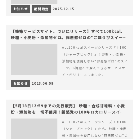
お知らせ
期間限定
2025.12.15
【姉妹サービスサイト、ついにリリース】すべて100kcal、
砂糖・小麦粉・添加物ゼロ。罪悪感ゼロの“ごほうびスイー
ツ”『#100（シャープ100）』
ALL100kcalスイーツシリーズ「♯100
（シャープヒャク）」！砂糖・小麦粉・
添加物を使用しない“罪悪感ゼロ”のスイ
ーツ、6個選んで購入できるサービスサ
イトがリリースしました。
お知らせ
2025.06.09
【5月28日13:59までの先行販売】 砂糖・合成甘味料・小麦
粉・添加物を一切不使用！新感覚の100キロカロリースイー
ツでヘルシーライフを。
ALL100kcalスイーツシリーズ「♯100
（シャープヒャク）」から、砂糖・小麦
粉・添加物を使用しない“罪悪感ゼロ”の