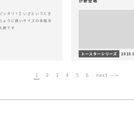
が新登場
ピッタリ！】いざというとき
ちょうど良いサイズの本格冷
入荷です
トースターシリーズ
2025.
1
2
3
4
5
6
›