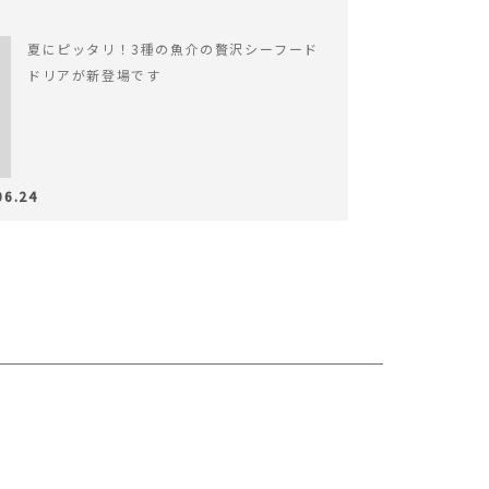
夏にピッタリ！3種の魚介の贅沢シーフード
ドリアが新登場です
06.24