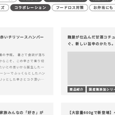
イズ
コラボレーション
フードロス対策
お弁当にも
む赤いチリソースハンバー
麹屋が仕込んだ甘酒コチ
ぐ、新しい旨辛のかたち
暑の予報。 暑さで食欲が落ち
からこそ、この辛さで乗り切
たいとの思いから誕生した一
ューシーでふっくらとしたハン
リッとした辛さとコク深い旨
製チリソース&hellip; 続き
商品紹介
国産無添加シリ
ッと刺激のある、大人の辛さを
リソースハンバーグが新登
家族みんなの「好き」が
【大容量600gで新登場