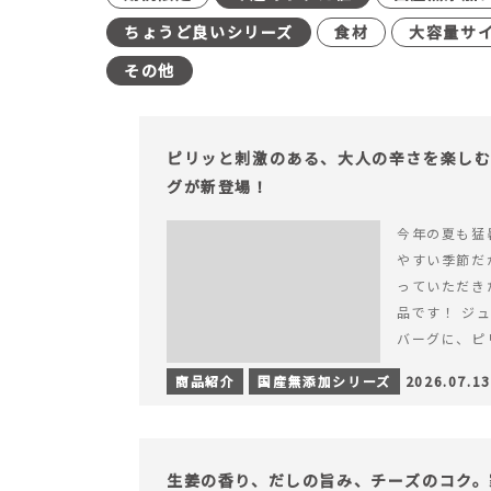
ちょうど良いシリーズ
食材
大容量サ
その他
ピリッと刺激のある、大人の辛さを楽し
グが新登場！
今年の夏も猛
やすい季節だ
っていただき
品です！ ジ
バーグに、ピ
みが楽しめる特
商品紹介
国産無添加シリーズ
2026.07.13
を読む ピリ
楽しむ赤いチ
場！
生姜の香り、だしの旨み、チーズのコク。