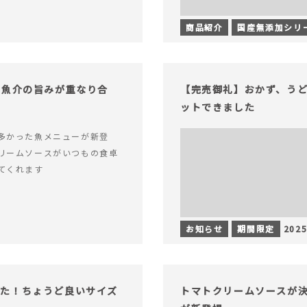
商品紹介
国産無添加シリ
！魚介の旨みが重なり合
【完売御礼】おかず、う
ットできました
多かった魚メニューが新登
リームソースがいつもの食卓
てくれます
お知らせ
期間限定
2025
った！ちょうど良いサイズ
トマトクリームソースが決