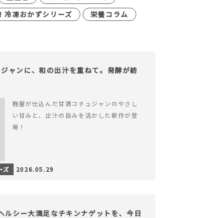
！冷凍おかずシリーズ
栄養コラム
ュジャンに、和の出汁を重ねて。発酵が紡
。
麹屋が仕込んだ甘酒コチュジャンのやさし
い甘みと、出汁の旨みを活かした新作が登
場！
ーズ
2026.05.29
】ヘルシー大満足なチキンナゲットを、今日