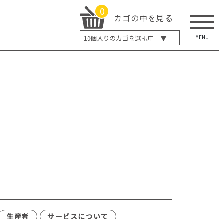
0
カゴの中を見る
MENU
10
個入りのカゴを選択中 ▼
5個入り
7個入り
10個入り
最大5%OFF
14個入り
最大8%OFF
20個入り
最大12%OFF
生産者
サービスについて