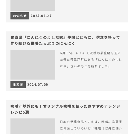
お知らせ
2025.02.27
青森県『にんにくのよしだ家』仲間とともに、信念を持って
作り続ける栄養たっぷりのにんにく
6月下旬、にんにく収穫の最盛期を迎え
た青森県三戸町にある「にんにくのよし
だや」さんのもとを訪れました。
生産者
2024.07.09
味噌汁以外にも！オリジナル味噌を使ったおすすめアレンジ
レシピ5選
日本の発酵食品といえば、味噌。冷蔵庫
に常備しているけど「味噌汁以外に使い