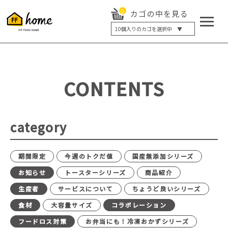
0
カゴの中を見る
10
個入りのカゴを選択中 ▼
5個入り
7個入り
10個入り
最大5%OFF
14個入り
最大8%OFF
CONTENTS
20個入り
最大12%OFF
category
期間限定
今週のトクだ値
国産無添加シリーズ
お知らせ
トースターシリーズ
商品紹介
生産者
サービスについて
ちょうど良いシリーズ
食材
大容量サイズ
コラボレーション
フードロス対策
お弁当にも！冷凍おかずシリーズ