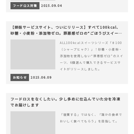
フードロス対策
2025.09.04
【姉妹サービスサイト、ついにリリース】すべて100kcal、
砂糖・小麦粉・添加物ゼロ。罪悪感ゼロの“ごほうびスイー
ツ”『#100（シャープ100）』
ALL100kcalスイーツシリーズ「♯100
（シャープヒャク）」！砂糖・小麦粉・
添加物を使用しない“罪悪感ゼロ”のスイ
ーツ、6個選んで購入できるサービスサ
イトがリリースしました。
お知らせ
2025.06.09
フードロスをなくしたい。少し多めに仕込んでいた分を冷凍
でお届けします
「破棄する」ではなく、「誰かの食卓で
おいしく食べてもらう」を目指して。