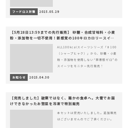
フードロス対策
2025.05.29
【5月28日13:59までの先行販売】 砂糖・合成甘味料・小麦
粉・添加物を一切不使用！新感覚の100キロカロリースイー
ツでヘルシーライフを。
ALL100kcalスイーツシリーズ「♯100
（シャープヒャク）」から、砂糖・小麦
粉・添加物を使用しない“罪悪感ゼロ”の
スイーツをモニター先行発売！
お知らせ
2025.04.30
【完売しました】破棄ではなく、誰かの食卓へ。大雪でお届
けできなかったお惣菜を冷凍で特別販売
本セットは完売いたしました。追加販売
はございませんのでご了承ください。