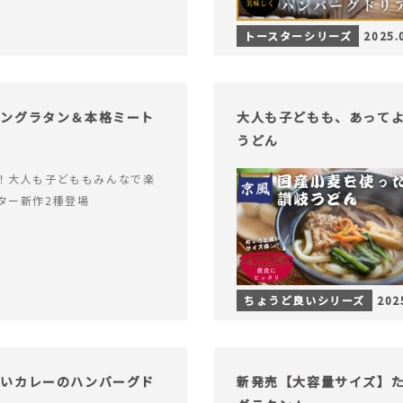
トースターシリーズ
2025.
キングラタン＆本格ミート
大人も子どもも、あって
うどん
！大人も子どももみんなで楽
ター新作2種登場
ちょうど良いシリーズ
202
ないカレーのハンバーグド
新発売【大容量サイズ】