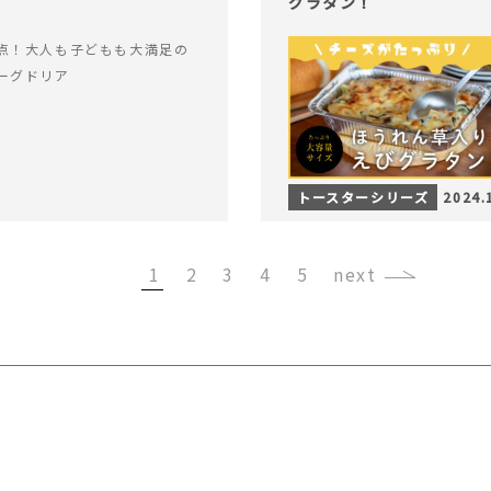
グラタン！
点！大人も子どもも大満足の
ーグドリア
トースターシリーズ
2024.
1
2
3
4
5
›