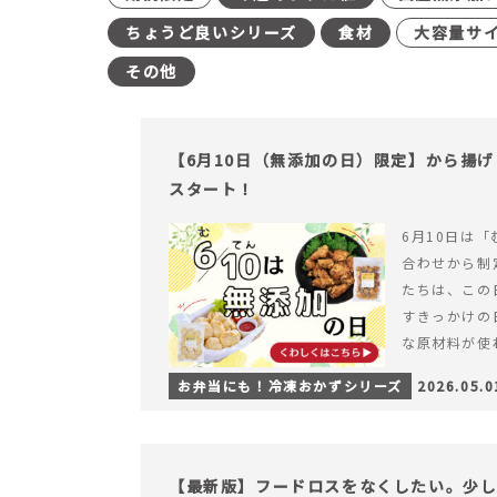
ちょうど良いシリーズ
食材
大容量サ
その他
【6月10日（無添加の日）限定】から揚
スタート！
6月10日は「
合わせから制
たちは、この
すきっかけの
な原材料が使
つくられている
お弁当にも！冷凍おかずシリーズ
2026.05.0
【6月10日
＆ナゲットの
【最新版】フードロスをなくしたい。少