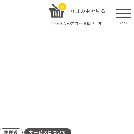
0
カゴの中を見る
MENU
10
個入りのカゴを選択中 ▼
5個入り
7個入り
10個入り
最大5%OFF
14個入り
最大8%OFF
20個入り
最大12%OFF
生産者
サービスについて