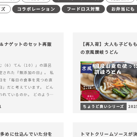
イズ
コラボレーション
フードロス対策
お弁当にも
げ＆ナゲットのセット再販
【再入荷】大人も子ども
の京風讃岐うどん
む（6）てん（10）」の語呂
定された『無添加の日』。 私
日を「毎日の食事を見つめ直
日」だと考えています。 どん
われているのか。 どのように
のか。&hellip; 続きを読む
1
ちょうど良いシリーズ
202
（無添加の日）限定】から揚げ
セット再販スタート！
し多めに仕込んでいた分を
トマトクリームソースが決