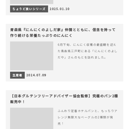
ちょうど良いシリーズ
2025.01.10
青森県『にんにくのよしだ家』仲間とともに、信念を持って
作り続ける栄養たっぷりのにんにく
6月下旬、にんにく収穫の最盛期を迎え
た青森県三戸町にある「にんにくのよし
だや」さんのもとを訪れました。
生産者
2024.07.09
【日本グルテンフリーアドバイザー協会監修】究極のパン2種
販売中！
ふんわり定番ホテルパンと、もっちりア
レンジ無限大なベーグルの2種類が発
売！