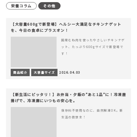
栄養コラム
その他
【大容量600gで新登場】ヘルシー大満足なチキンナゲット
を、今日の食卓にプラスオン！
国産むね肉を使ったやさしいチキンナゲ
ット、たっぷり600gサイズで新登場で
す！
商品紹介
大容量サイズ
2026.04.03
【新生活にピッタリ！】お弁当・夕飯の”あと1品”に！冷凍唐
揚げで、冷凍庫にいつもの安心を。
保存料不使用なのに、自然解凍OK。新
生活の救世主！