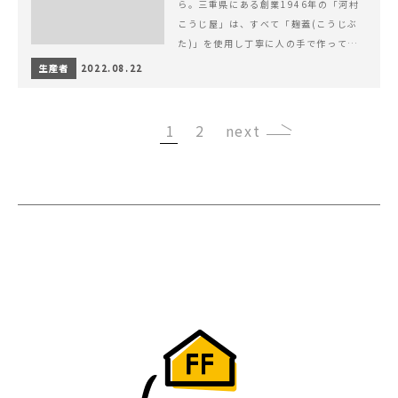
ら。三重県にある創業1946年の「河村
こうじ屋」は、すべて「麹蓋(こうじぶ
た)」を使用し丁寧に人の手で作ってい
ます。
生産者
2022.08.22
1
2
›