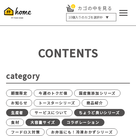
0
カゴの中を見る
10
個入りのカゴを選択中 ▼
5個入り
7個入り
10個入り
最大5%OFF
14個入り
最大8%OFF
CONTENTS
20個入り
最大12%OFF
category
期間限定
今週のトクだ値
国産無添加シリーズ
お知らせ
トースターシリーズ
商品紹介
生産者
サービスについて
ちょうど良いシリーズ
食材
大容量サイズ
コラボレーション
フードロス対策
お弁当にも！冷凍おかずシリーズ