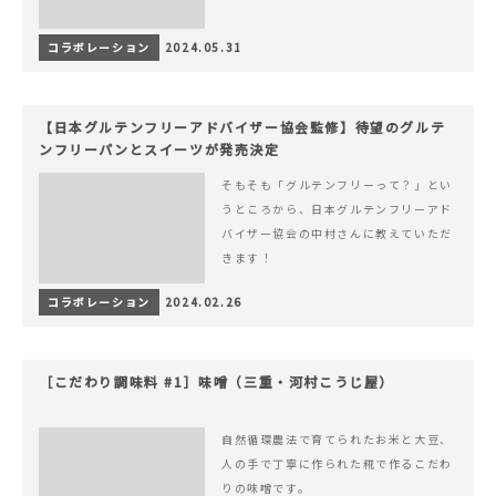
コラボレーション
2024.05.31
【日本グルテンフリーアドバイザー協会監修】待望のグルテ
ンフリーパンとスイーツが発売決定
そもそも「グルテンフリーって？」とい
うところから、日本グルテンフリーアド
バイザー協会の中村さんに教えていただ
きます！
コラボレーション
2024.02.26
［こだわり調味料 #1］味噌（三重・河村こうじ屋）
自然循環農法で育てられたお米と大豆、
人の手で丁寧に作られた糀で作るこだわ
りの味噌です。