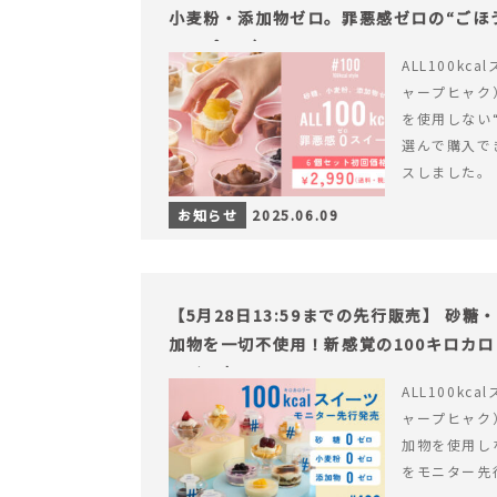
小麦粉・添加物ゼロ。罪悪感ゼロの“ごほう
ャープ100）』
ALL100kc
ャープヒャク
を使用しない
選んで購入で
スしました。
お知らせ
2025.06.09
【5月28日13:59までの先行販売】 砂
加物を一切不使用！新感覚の100キロカ
ライフを。
ALL100kc
ャープヒャク
加物を使用し
をモニター先