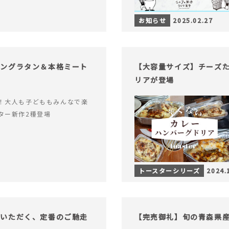
お知らせ
2025.02.27
キングラタン＆本格ミート
【大容量サイズ】チーズ
リアが登場
！大人も子どももみんなで楽
ター新作2種登場
トースターシリーズ
2024.
でいただく、定番のご馳走
【完売御礼】旬の青森県