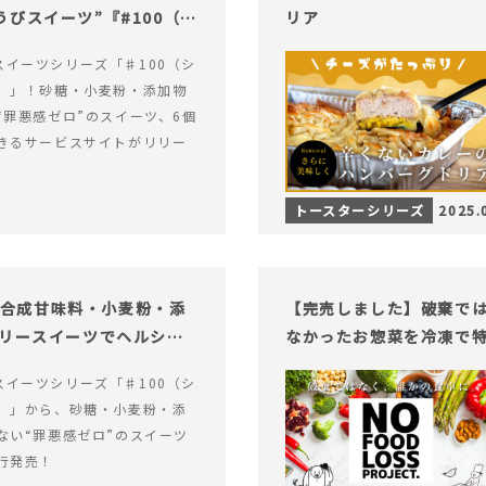
びスイーツ”『#100（シ
リア
alスイーツシリーズ「♯100（シ
）」！砂糖・小麦粉・添加物
“罪悪感ゼロ”のスイーツ、6個
きるサービスサイトがリリー
トースターシリーズ
2025.
糖・合成甘味料・小麦粉・添
【完売しました】破棄で
ロリースイーツでヘルシー
なかったお惣菜を冷凍で
alスイーツシリーズ「♯100（シ
）」から、砂糖・小麦粉・添
ない“罪悪感ゼロ”のスイーツ
行発売！