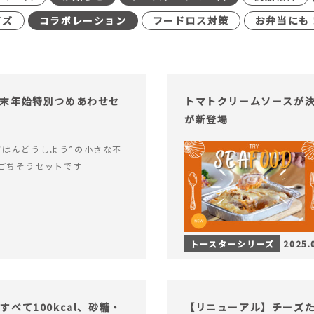
イズ
コラボレーション
フードロス対策
お弁当にも
末年始特別つめあわせセ
トマトクリームソースが決
が新登場
ごはんどうしよう”の小さな不
ごちそうセットです
トースターシリーズ
2025.
べて100kcal、砂糖・
【リニューアル】チーズ