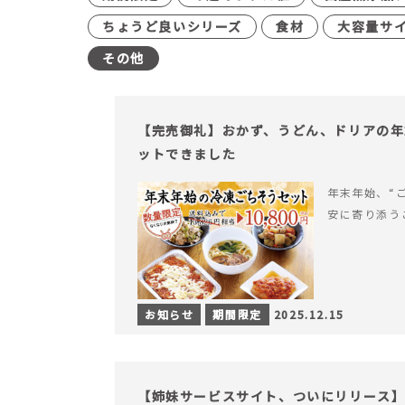
ちょうど良いシリーズ
食材
大容量サ
その他
【完売御礼】おかず、うどん、ドリアの年
ットできました
年末年始、“
安に寄り添う
お知らせ
期間限定
2025.12.15
【姉妹サービスサイト、ついにリリース】す