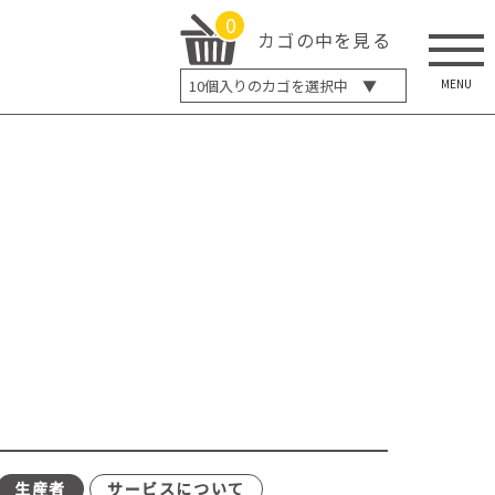
0
カゴの中を見る
MENU
10
個入りのカゴを選択中 ▼
5個入り
7個入り
10個入り
最大5%OFF
14個入り
最大8%OFF
20個入り
最大12%OFF
生産者
サービスについて