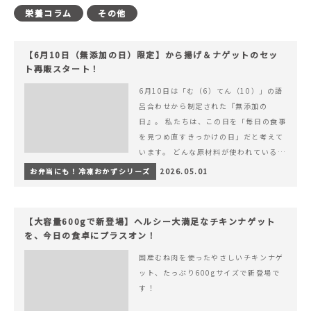
栄養コラム
その他
【6月10日（無添加の日）限定】から揚げ＆ナゲットのセッ
ト再販スタート！
6月10日は「む（6）てん（10）」の語
呂合わせから制定された『無添加の
日』。 私たちは、この日を「毎日の食事
を見つめ直すきっかけの日」だと考えて
います。 どんな原材料が使われているの
か。 どのようにつくられているのか。&
お弁当にも！冷凍おかずシリーズ
2026.05.01
hellip; 続きを読む 【6月10日（無添加
の日）限定】から揚げ＆ナゲットのセッ
ト再販スタート！
【大容量600gで新登場】ヘルシー大満足なチキンナゲット
を、今日の食卓にプラスオン！
国産むね肉を使ったやさしいチキンナゲ
ット、たっぷり600gサイズで新登場で
す！