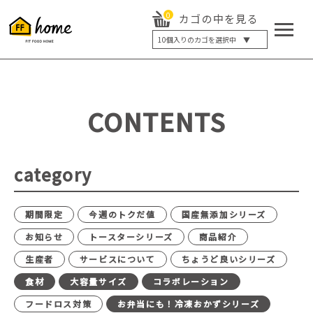
0
カゴの中を見る
10
個入りのカゴを選択中 ▼
5個入り
7個入り
10個入り
最大5%OFF
14個入り
最大8%OFF
CONTENTS
20個入り
最大12%OFF
category
期間限定
今週のトクだ値
国産無添加シリーズ
お知らせ
トースターシリーズ
商品紹介
生産者
サービスについて
ちょうど良いシリーズ
食材
大容量サイズ
コラボレーション
フードロス対策
お弁当にも！冷凍おかずシリーズ