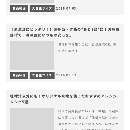
商品紹介
大容量サイズ
2026.04.03
【新生活にピッタリ！】お弁当・夕飯の”あと1品”に！冷凍唐
揚げで、冷凍庫にいつもの安心を。
保存料不使用なのに、自然解凍OK。新
生活の救世主！
商品紹介
大容量サイズ
2026.03.13
味噌汁以外にも！オリジナル味噌を使ったおすすめアレンジ
レシピ5選
日本の発酵食品といえば、味噌。冷蔵庫
に常備しているけど「味噌汁以外に使い
道がわからない」という方へ、味噌を使