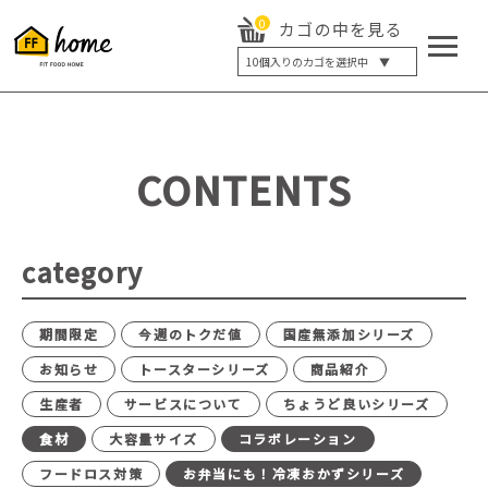
0
カゴの中を見る
10
個入りのカゴを選択中 ▼
5個入り
7個入り
10個入り
最大5%OFF
14個入り
最大8%OFF
CONTENTS
20個入り
最大12%OFF
category
期間限定
今週のトクだ値
国産無添加シリーズ
お知らせ
トースターシリーズ
商品紹介
生産者
サービスについて
ちょうど良いシリーズ
食材
大容量サイズ
コラボレーション
フードロス対策
お弁当にも！冷凍おかずシリーズ