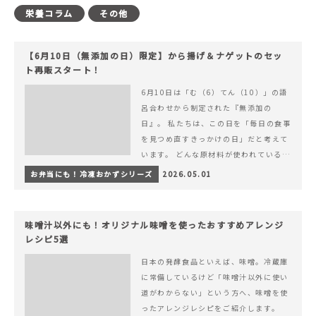
栄養コラム
その他
【6月10日（無添加の日）限定】から揚げ＆ナゲットのセッ
ト再販スタート！
6月10日は「む（6）てん（10）」の語
呂合わせから制定された『無添加の
日』。 私たちは、この日を「毎日の食事
を見つめ直すきっかけの日」だと考えて
います。 どんな原材料が使われているの
か。 どのようにつくられているのか。&
お弁当にも！冷凍おかずシリーズ
2026.05.01
hellip; 続きを読む 【6月10日（無添加
の日）限定】から揚げ＆ナゲットのセッ
ト再販スタート！
味噌汁以外にも！オリジナル味噌を使ったおすすめアレンジ
レシピ5選
日本の発酵食品といえば、味噌。冷蔵庫
に常備しているけど「味噌汁以外に使い
道がわからない」という方へ、味噌を使
ったアレンジレシピをご紹介します。