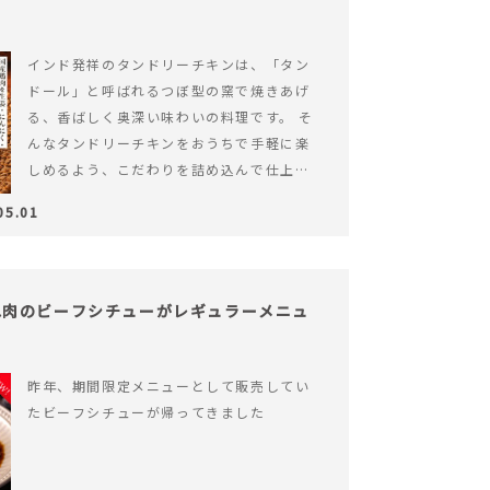
インド発祥のタンドリーチキンは、「タン
ドール」と呼ばれるつぼ型の窯で焼きあげ
る、香ばしく奥深い味わいの料理です。 そ
んなタンドリーチキンをおうちで手軽に楽
しめるよう、こだわりを詰め込んで仕上げ
ました。 様々なシーンでお召&hellip; 続き
05.01
を読む ヨーグルトのコクとスパイスの香り
が広がる、やみつきの本格タンドリーチキ
ン
ね肉のビーフシチューがレギュラーメニュ
昨年、期間限定メニューとして販売してい
たビーフシチューが帰ってきました