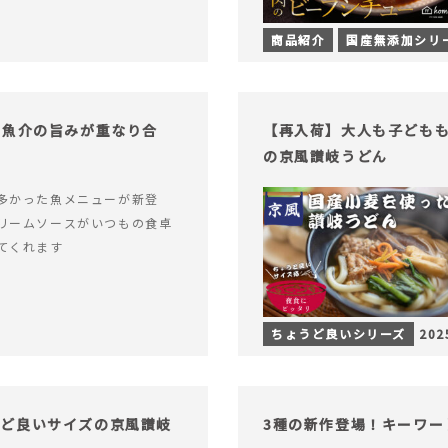
商品紹介
国産無添加シリ
！魚介の旨みが重なり合
【再入荷】大人も子ども
の京風讃岐うどん
多かった魚メニューが新登
リームソースがいつもの食卓
てくれます
ちょうど良いシリーズ
202
うど良いサイズの京風讃岐
3種の新作登場！キーワー