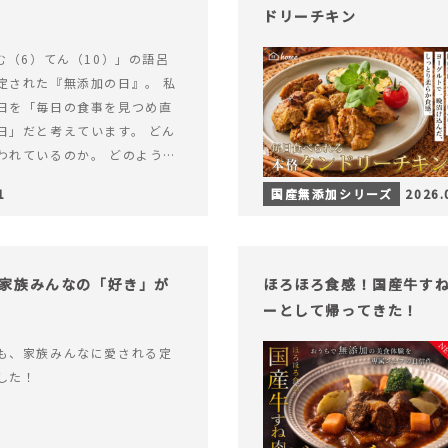
ドリーチキン
む（6）てん（10）」の語呂
定された『無添加の日』。 私
日を「毎日の食事を見つめ直
日」だと考えています。 どん
われているのか。 どのように
のか。&hellip; 続きを読む
1
国産無添加シリーズ
2026.
（無添加の日）限定】から揚げ
セット再販スタート！
家族みんなの「好き」が
ほろほろ食感！国産牛す
ーとして帰ってきた！
も、家族みんなに愛される定
した！