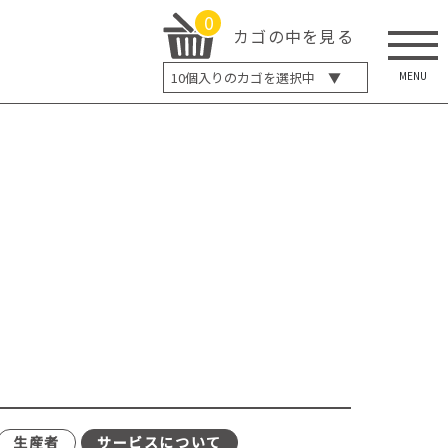
0
カゴの中を見る
MENU
10
個入りのカゴを選択中 ▼
5個入り
7個入り
10個入り
最大5%OFF
14個入り
最大8%OFF
20個入り
最大12%OFF
生産者
サービスについて