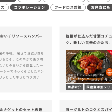
イズ
コラボレーション
フードロス対策
お弁当にも
む赤いチリソースハンバー
麹屋が仕込んだ甘酒コチ
ぐ、新しい旨辛のかたち
暑の予報。 暑さで食欲が落ち
からこそ、この辛さで乗り切
たいとの思いから誕生した一
ューシーでふっくらとしたハン
リッとした辛さとコク深い旨
製チリソース&hellip; 続き
商品紹介
国産無添加シリ
ッと刺激のある、大人の辛さを
リソースハンバーグが新登
げ＆ナゲットのセット再販
ヨーグルトのコクとスパ