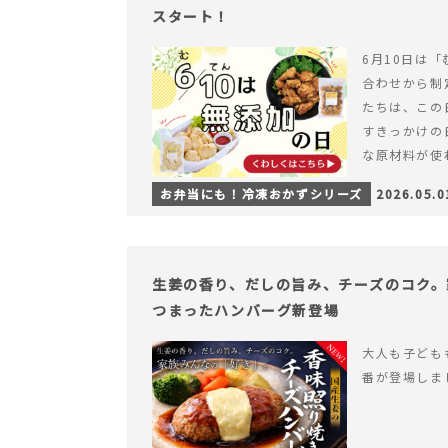
スタート！
6月10日は「
合わせから制
たちは、この
すきっかけの
な原材料が使
つくられている
お弁当にも！冷凍おかずシリーズ
2026.05.0
【6月10日
＆ナゲットの
生姜の香り、だしの旨み、チーズのコク。
つまったハンバーグ新登場
大人も子ども
番が登場しま