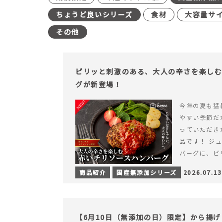
ちょうど良いシリーズ
食材
大容量サ
その他
ピリッと刺激のある、大人の辛さを楽し
グが新登場！
今年の夏も猛
やすい季節だ
っていただき
品です！ ジ
バーグに、ピ
みが楽しめる特
商品紹介
国産無添加シリーズ
2026.07.13
を読む ピリ
楽しむ赤いチ
場！
【6月10日（無添加の日）限定】から揚