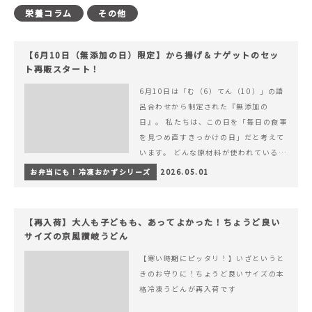
栄養コラム
その他
【6月10日（無添加の日）限定】から揚げ＆ナゲットのセッ
ト再販スタート！
6月10日は「む（6）てん（10）」の語
呂合わせから制定された『無添加の
日』。 私たちは、この日を「毎日の食事
を見つめ直すきっかけの日」だと考えて
います。 どんな原材料が使われているの
か。 どのようにつくられているのか。&
お弁当にも！冷凍おかずシリーズ
2026.05.01
hellip; 続きを読む 【6月10日（無添加
の日）限定】から揚げ＆ナゲットのセッ
ト再販スタート！
【再入荷】大人も子どもも、あってよかった！ちょうど良い
サイズの京風讃岐うどん
【寒い時期にピッタリ！】いざというと
きのお守りに！ちょうど良いサイズの本
格冷凍うどんが再入荷です