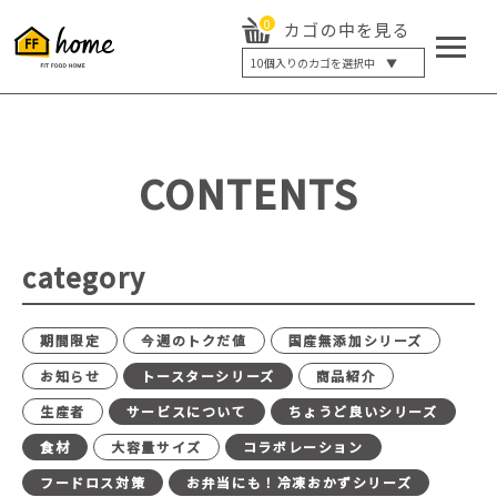
0
カゴの中を見る
10
個入りのカゴを選択中 ▼
5個入り
7個入り
10個入り
最大5%OFF
14個入り
最大8%OFF
CONTENTS
20個入り
最大12%OFF
category
期間限定
今週のトクだ値
国産無添加シリーズ
お知らせ
トースターシリーズ
商品紹介
生産者
サービスについて
ちょうど良いシリーズ
食材
大容量サイズ
コラボレーション
フードロス対策
お弁当にも！冷凍おかずシリーズ