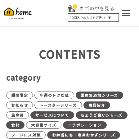
0
カゴの中を見る
10
個入りのカゴを選択中 ▼
5個入り
7個入り
10個入り
最大5%OFF
14個入り
最大8%OFF
CONTENTS
20個入り
最大12%OFF
category
期間限定
今週のトクだ値
国産無添加シリーズ
お知らせ
トースターシリーズ
商品紹介
生産者
サービスについて
ちょうど良いシリーズ
食材
大容量サイズ
コラボレーション
フードロス対策
お弁当にも！冷凍おかずシリーズ