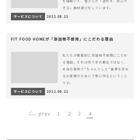
を紐解いて、皆さんが「迷わず、安心で
きる」食材選びをしています。
サービスについて
2022.08.22
FIT FOOD HOMEが「添加物不使用」にこだわる理由
私たちが徹底的に添加物不使用にこだわ
る理由。それは作り手の都合ではなく、
本当の意味で”ちゃんとした”食事を求め
るお客様のために丁寧に作るということ
です。
サービスについて
2022.08.22
‹
1
2
3
4