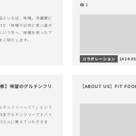
中！
品といえば、味噌。冷蔵庫に
けど「味噌汁以外に使い道が
という方へ、味噌を使ったア
をご紹介します。
コラボレーション
2024.05
監修】待望のグルテンフリ
［ABOUT US］FIT FO
ルテンフリーって？」という
日本グルテンフリーアドバイ
村さんに教えていただきま