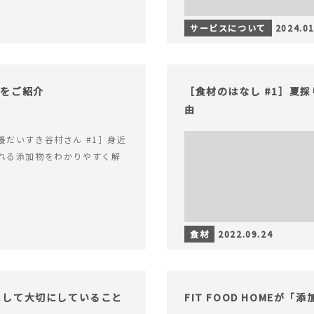
サービスについて
2024.01
物をご紹介
［食材のはなし #1］夏
由
養だいすき谷村さん #1］身近
れる添加物をわかりやすく解
食材
2022.09.24
準」として大切にしていること
FIT FOOD HOMEが