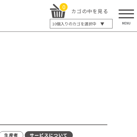
0
カゴの中を見る
MENU
10
個入りのカゴを選択中 ▼
5個入り
7個入り
10個入り
最大5%OFF
14個入り
最大8%OFF
20個入り
最大12%OFF
生産者
サービスについて