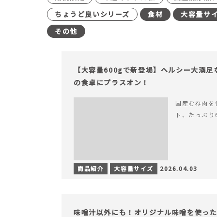
ちょうど良いシリーズ
食材
大容量サ
その他
【大容量600gで新登場】ヘルシー大満
の食卓にプラスオン！
国産むね肉を
ト、たっぷり
商品紹介
大容量サイズ
2026.04.03
味噌汁以外にも！オリジナル味噌を使った