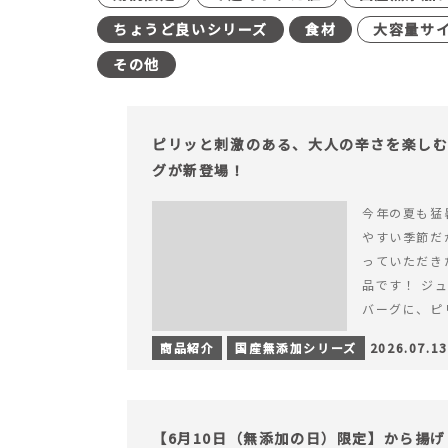
ちょうど良いシリーズ
食材
大容量サ
その他
ピリッと刺激のある、大人の辛さを楽し
グが新登場！
今年の夏も猛
やすい季節だ
っていただき
品です！ ジ
バーグに、ピ
みが楽しめる特
商品紹介
国産無添加シリーズ
2026.07.13
を読む ピリ
楽しむ赤いチ
場！
【6月10日（無添加の日）限定】から揚