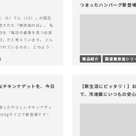
つまったハンバーグ新登
む（6）てん（10）」の語呂
定された『無添加の日』。 私
日を「毎日の食事を見つめ直
日」だと考えています。 どん
われているのか。 どのように
のか。&hellip; 続きを読む
1
商品紹介
国産無添加シリ
（無添加の日）限定】から揚げ
セット再販スタート！
足なチキンナゲットを、今日
【新生活にピッタリ！】お
で、冷凍庫にいつもの安
使ったやさしいチキンナゲッ
600gサイズで新登場です！