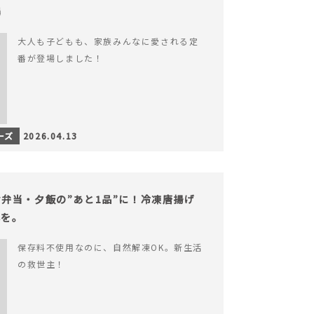
場
大人も子どもも、家族みんなに愛される定
番が登場しました！
ーズ
2026.04.13
弁当・夕飯の”あと1品”に！冷凍唐揚げ
心を。
保存料不使用なのに、自然解凍OK。新生活
の救世主！