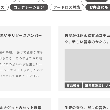
イズ
コラボレーション
フードロス対策
お弁当にも
む赤いチリソースハンバー
麹屋が仕込んだ甘酒コチ
ぐ、新しい旨辛のかたち
暑の予報。 暑さで食欲が落ち
からこそ、この辛さで乗り切
たいとの思いから誕生した一
ューシーでふっくらとしたハン
リッとした辛さとコク深い旨
製チリソース&hellip; 続き
商品紹介
国産無添加シリ
ッと刺激のある、大人の辛さを
リソースハンバーグが新登
げ＆ナゲットのセット再販
生姜の香り、だしの旨み