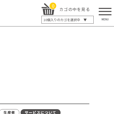
0
カゴの中を見る
MENU
10
個入りのカゴを選択中 ▼
5個入り
7個入り
10個入り
最大5%OFF
14個入り
最大8%OFF
20個入り
最大12%OFF
生産者
サービスについて