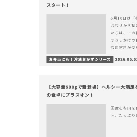
スタート！
6月10日は「
合わせから制
たちは、この
すきっかけの
な原材料が使
つくられている
お弁当にも！冷凍おかずシリーズ
2026.05.0
【6月10日
＆ナゲットの
【大容量600gで新登場】ヘルシー大満
の食卓にプラスオン！
国産むね肉を
ト、たっぷり