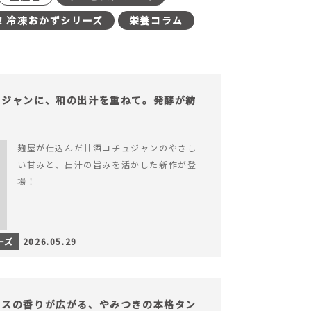
！冷凍おかずシリーズ
栄養コラム
ュジャンに、和の出汁を重ねて。発酵が紡
。
麹屋が仕込んだ甘酒コチュジャンのやさし
い甘みと、出汁の旨みを活かした新作が登
場！
ーズ
2026.05.29
イスの香りが広がる、やみつきの本格タン