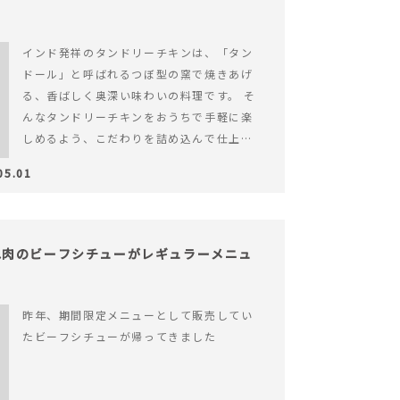
インド発祥のタンドリーチキンは、「タン
ドール」と呼ばれるつぼ型の窯で焼きあげ
る、香ばしく奥深い味わいの料理です。 そ
んなタンドリーチキンをおうちで手軽に楽
しめるよう、こだわりを詰め込んで仕上げ
ました。 様々なシーンでお召&hellip; 続き
05.01
を読む ヨーグルトのコクとスパイスの香り
が広がる、やみつきの本格タンドリーチキ
ン
ね肉のビーフシチューがレギュラーメニュ
昨年、期間限定メニューとして販売してい
たビーフシチューが帰ってきました