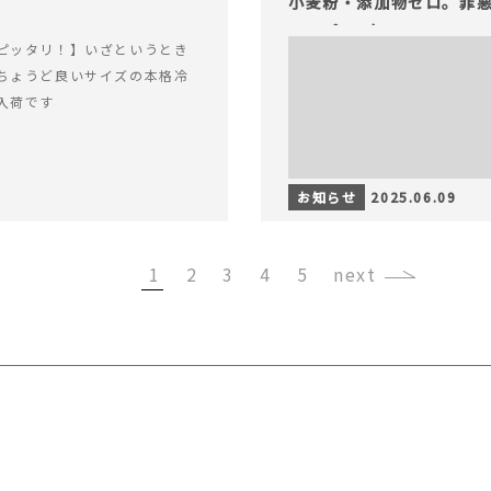
小麦粉・添加物ゼロ。罪悪
ャープ100）』
ピッタリ！】いざというとき
ちょうど良いサイズの本格冷
入荷です
お知らせ
2025.06.09
1
2
3
4
5
›