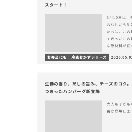
スタート！
6月10日は「
合わせから制
たちは、この
すきっかけの
な原材料が使
つくられている
お弁当にも！冷凍おかずシリーズ
2026.05.0
【6月10日
＆ナゲットの
生姜の香り、だしの旨み、チーズのコク。
つまったハンバーグ新登場
大人も子ども
番が登場しま