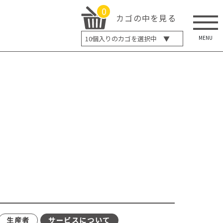
0
カゴの中を見る
MENU
10
個入りのカゴを選択中 ▼
5個入り
7個入り
10個入り
最大5%OFF
14個入り
最大8%OFF
20個入り
最大12%OFF
生産者
サービスについて