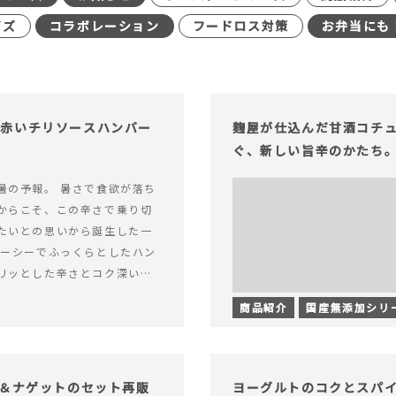
イズ
コラボレーション
フードロス対策
お弁当にも
む赤いチリソースハンバー
麹屋が仕込んだ甘酒コチ
ぐ、新しい旨辛のかたち
暑の予報。 暑さで食欲が落ち
からこそ、この辛さで乗り切
たいとの思いから誕生した一
ューシーでふっくらとしたハン
リッとした辛さとコク深い旨
製チリソース&hellip; 続き
商品紹介
国産無添加シリ
ッと刺激のある、大人の辛さを
リソースハンバーグが新登
げ＆ナゲットのセット再販
ヨーグルトのコクとスパ