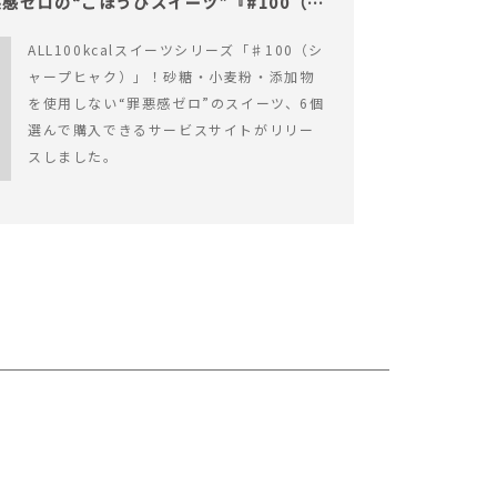
感ゼロの“ごほうびスイーツ”『#100（シ
ALL100kcalスイーツシリーズ「♯100（シ
ャープヒャク）」！砂糖・小麦粉・添加物
を使用しない“罪悪感ゼロ”のスイーツ、6個
選んで購入できるサービスサイトがリリー
スしました。