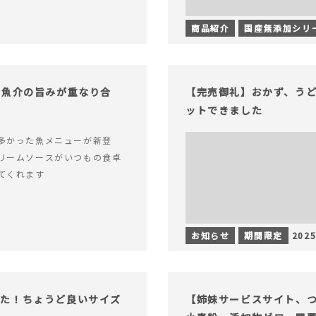
商品紹介
国産無添加シリ
！魚介の旨みが重なり合
【完売御礼】おかず、う
ットできました
多かった魚メニューが新登
リームソースがいつもの食卓
てくれます
お知らせ
期間限定
2025
った！ちょうど良いサイズ
【姉妹サービスサイト、つい