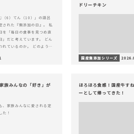
ドリーチキン
む（6）てん（10）」の語呂
定された『無添加の日』。 私
日を「毎日の食事を見つめ直
日」だと考えています。 どん
われているのか。 どのように
のか。&hellip; 続きを読む
1
国産無添加シリーズ
2026.
（無添加の日）限定】から揚げ
セット再販スタート！
家族みんなの「好き」が
ほろほろ食感！国産牛す
ーとして帰ってきた！
も、家族みんなに愛される定
した！