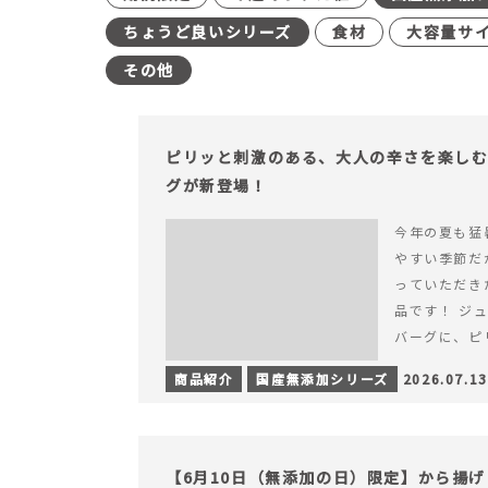
ちょうど良いシリーズ
食材
大容量サ
その他
ピリッと刺激のある、大人の辛さを楽し
グが新登場！
今年の夏も猛
やすい季節だ
っていただき
品です！ ジ
バーグに、ピ
みが楽しめる特
商品紹介
国産無添加シリーズ
2026.07.13
を読む ピリ
楽しむ赤いチ
場！
【6月10日（無添加の日）限定】から揚