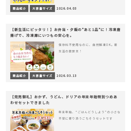
商品紹介
大容量サイズ
2026.04.03
【新生活にピッタリ！】お弁当・夕飯の”あと1品”に！冷凍唐
揚げで、冷凍庫にいつもの安心を。
保存料不使用なのに、自然解凍OK。新
生活の救世主！
商品紹介
大容量サイズ
2026.03.13
【完売御礼】おかず、うどん、ドリアの年末年始特別つめあ
わせセットできました
年末年始、“ごはんどうしよう”の小さな
不安に寄り添うごちそうセットです