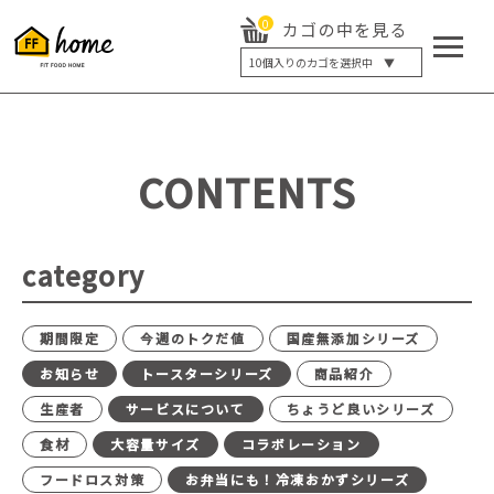
0
カゴの中を見る
10
個入りのカゴを選択中 ▼
5個入り
7個入り
10個入り
最大5%OFF
14個入り
最大8%OFF
CONTENTS
20個入り
最大12%OFF
category
期間限定
今週のトクだ値
国産無添加シリーズ
お知らせ
トースターシリーズ
商品紹介
生産者
サービスについて
ちょうど良いシリーズ
食材
大容量サイズ
コラボレーション
フードロス対策
お弁当にも！冷凍おかずシリーズ