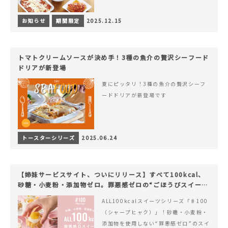
お知らせ
期間限定
2025.12.15
トマトクリームソースが決め手！3種の魚介の贅沢シーフード
ドリアが新登場
夏にピッタリ！3種の魚介の贅沢シーフ
ードドリアが新登場です
トースターシリーズ
2025.06.24
【姉妹サービスサイト、ついにリリース】すべて100kcal、
砂糖・小麦粉・添加物ゼロ。罪悪感ゼロの“ごほうびスイー
ツ”『#100（シャープ100）』
ALL100kcalスイーツシリーズ「♯100
（シャープヒャク）」！砂糖・小麦粉・
添加物を使用しない“罪悪感ゼロ”のスイ