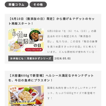
栄養コラム
その他
【6月10日（無添加の日）限定】から揚げ＆ナゲットのセッ
ト再販スタート！
6月10日は「む（6）てん（10）」の語
呂合わせから制定された『無添加の
日』。 私たちは、この日を「毎日の食事
を見つめ直すきっかけの日」だと考えて
います。 どんな原材料が使われているの
か。 どのようにつくられているのか。&
お弁当にも！冷凍おかずシリーズ
2026.05.01
hellip; 続きを読む 【6月10日（無添加
の日）限定】から揚げ＆ナゲットのセッ
ト再販スタート！
【大容量600gで新登場】ヘルシー大満足なチキンナゲット
を、今日の食卓にプラスオン！
国産むね肉を使ったやさしいチキンナゲ
ット、たっぷり600gサイズで新登場で
す！