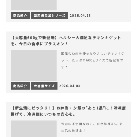
商品紹介
国産無添加シリーズ
2026.04.13
【大容量600gで新登場】ヘルシー大満足なチキンナゲット
を、今日の食卓にプラスオン！
国産むね肉を使ったやさしいチキンナゲ
ット、たっぷり600gサイズで新登場で
す！
商品紹介
大容量サイズ
2026.04.03
【新生活にピッタリ！】お弁当・夕飯の”あと1品”に！冷凍唐
揚げで、冷凍庫にいつもの安心を。
保存料不使用なのに、自然解凍OK。新
生活の救世主！