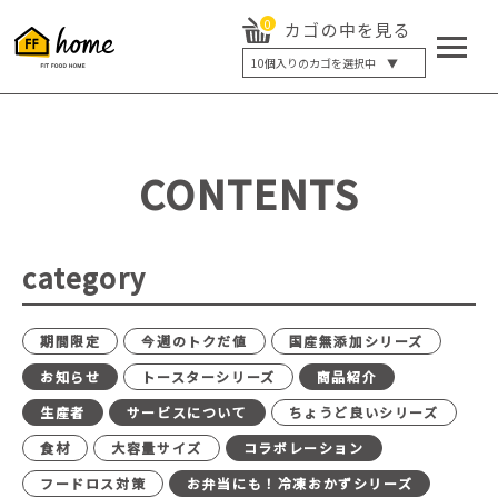
0
カゴの中を見る
10
個入りのカゴを選択中 ▼
5個入り
7個入り
10個入り
最大5%OFF
14個入り
最大8%OFF
CONTENTS
20個入り
最大12%OFF
category
期間限定
今週のトクだ値
国産無添加シリーズ
お知らせ
トースターシリーズ
商品紹介
生産者
サービスについて
ちょうど良いシリーズ
食材
大容量サイズ
コラボレーション
フードロス対策
お弁当にも！冷凍おかずシリーズ