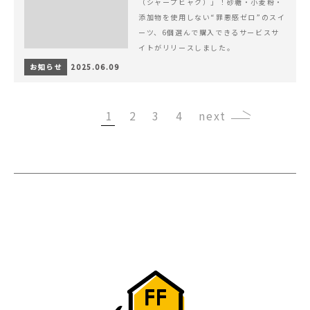
（シャープヒャク）」！砂糖・小麦粉・
添加物を使用しない“罪悪感ゼロ”のスイ
ーツ、6個選んで購入できるサービスサ
イトがリリースしました。
お知らせ
2025.06.09
1
2
3
4
›