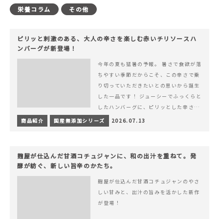
栄養コラム
その他
ピリッと刺激のある、大人の辛さを楽しむ赤いチリソースハ
ンバーグが新登場！
今年の夏も猛暑の予報。 暑さで食欲が落
ちやすい季節だからこそ、この辛さで乗
り切っていただきたいとの思いから誕生
した一品です！ ジューシーでふっくらと
したハンバーグに、ピリッとした辛さと
コク深い旨みが楽しめる特製チリソース
商品紹介
国産無添加シリーズ
2026.07.13
&hellip; 続きを読む ピリッと刺激のあ
る、大人の辛さを楽しむ赤いチリソース
ハンバーグが新登場！
麹屋が仕込んだ甘酒コチュジャンに、和の出汁を重ねて。発
酵が紡ぐ、新しい旨辛のかたち。
麹屋が仕込んだ甘酒コチュジャンのやさ
しい甘みと、出汁の旨みを活かした新作
が登場！