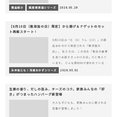
商品紹介
国産無添加シリーズ
2026.05.29
【6月10日（無添加の日）限定】から揚げ＆ナゲットのセッ
ト再販スタート！
6月10日は「む（6）てん（10）」の語
呂合わせから制定された『無添加の
日』。 私たちは、この日を「毎日の食事
を見つめ直すきっかけの日」だと考えて
います。 どんな原材料が使われているの
か。 どのようにつくられているのか。&
お弁当にも！冷凍おかずシリーズ
2026.05.01
hellip; 続きを読む 【6月10日（無添加
の日）限定】から揚げ＆ナゲットのセッ
ト再販スタート！
生姜の香り、だしの旨み、チーズのコク。家族みんなの「好
き」がつまったハンバーグ新登場
大人も子どもも、家族みんなに愛される
定番が登場しました！