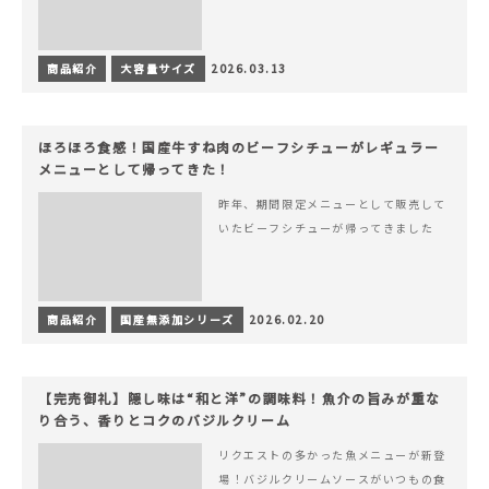
商品紹介
大容量サイズ
2026.03.13
ほろほろ食感！国産牛すね肉のビーフシチューがレギュラー
メニューとして帰ってきた！
昨年、期間限定メニューとして販売して
いたビーフシチューが帰ってきました
商品紹介
国産無添加シリーズ
2026.02.20
【完売御礼】隠し味は“和と洋”の調味料！魚介の旨みが重な
り合う、香りとコクのバジルクリーム
リクエストの多かった魚メニューが新登
場！バジルクリームソースがいつもの食