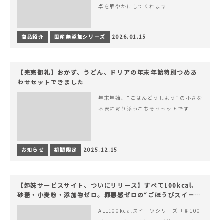
卓を華やかにしてくれます
商品紹介
国産無添加シリーズ
2026.01.15
【完売御礼】おかず、うどん、ドリアの年末年始特別つめあ
わせセットできました
年末年始、“ごはんどうしよう”の小さな
不安に寄り添うごちそうセットです
お知らせ
期間限定
2025.12.15
【姉妹サービスサイト、ついにリリース】すべて100kcal、
砂糖・小麦粉・添加物ゼロ。罪悪感ゼロの“ごほうびスイー
ツ”『#100（シャープ100）』
ALL100kcalスイーツシリーズ「♯100