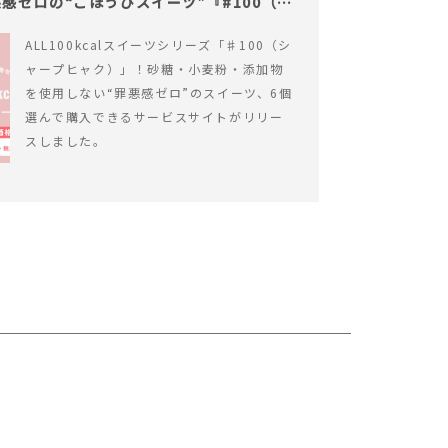
感ゼロの“ごほうびスイーツ”『#100（シ
ALL100kcalスイーツシリーズ「♯100（シ
ャープヒャク）」！砂糖・小麦粉・添加物
を使用しない“罪悪感ゼロ”のスイーツ、6個
選んで購入できるサービスサイトがリリー
スしました。