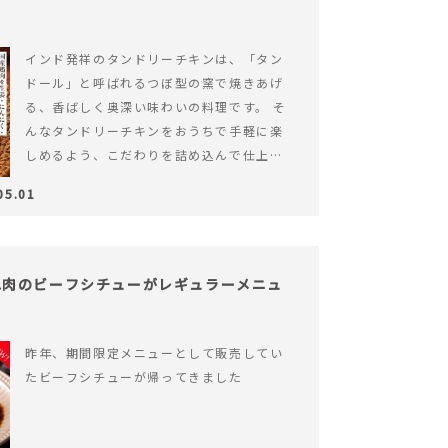
インド発祥のタンドリーチキンは、「タン
ドール」と呼ばれるつぼ型の窯で焼きあげ
る、香ばしく奥深い味わいの料理です。 そ
んなタンドリーチキンをおうちで手軽に楽
しめるよう、こだわりを詰め込んで仕上げ
ました。 様々なシーンでお召&hellip; 続き
05.01
を読む ヨーグルトのコクとスパイスの香り
が広がる、やみつきの本格タンドリーチキ
ン
ね肉のビーフシチューがレギュラーメニュ
昨年、期間限定メニューとして販売してい
たビーフシチューが帰ってきました