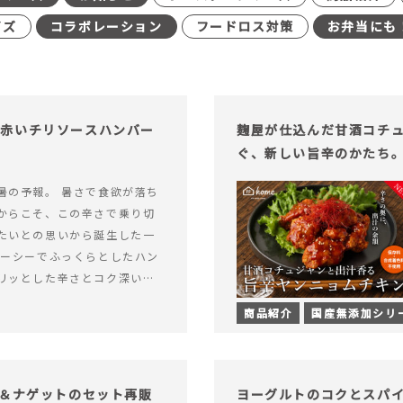
イズ
コラボレーション
フードロス対策
お弁当にも
む赤いチリソースハンバー
麹屋が仕込んだ甘酒コチ
ぐ、新しい旨辛のかたち
暑の予報。 暑さで食欲が落ち
からこそ、この辛さで乗り切
たいとの思いから誕生した一
ューシーでふっくらとしたハン
リッとした辛さとコク深い旨
製チリソース&hellip; 続き
商品紹介
国産無添加シリ
ッと刺激のある、大人の辛さを
リソースハンバーグが新登
げ＆ナゲットのセット再販
ヨーグルトのコクとスパ