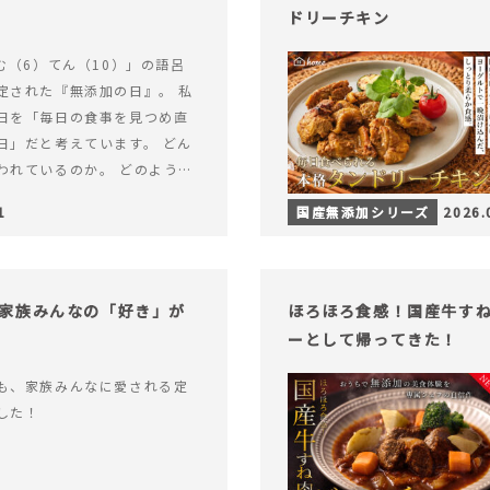
ドリーチキン
む（6）てん（10）」の語呂
定された『無添加の日』。 私
日を「毎日の食事を見つめ直
日」だと考えています。 どん
われているのか。 どのように
のか。&hellip; 続きを読む
1
国産無添加シリーズ
2026.
（無添加の日）限定】から揚げ
セット再販スタート！
家族みんなの「好き」が
ほろほろ食感！国産牛す
ーとして帰ってきた！
も、家族みんなに愛される定
した！