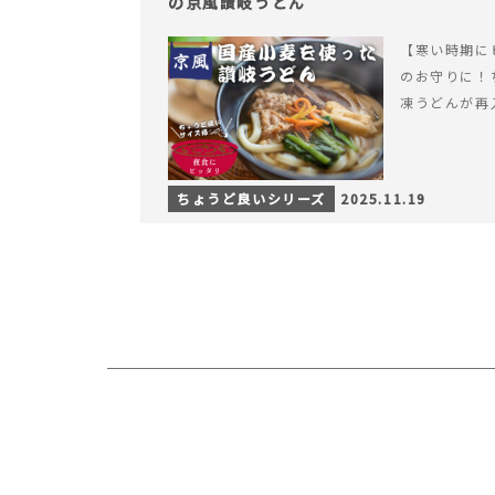
の京風讃岐うどん
【寒い時期に
のお守りに！
凍うどんが再
ちょうど良いシリーズ
2025.11.19