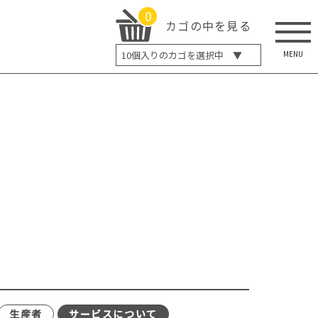
0
カゴの中を見る
MENU
10
個入りのカゴを選択中 ▼
5個入り
7個入り
10個入り
最大5%OFF
14個入り
最大8%OFF
20個入り
最大12%OFF
生産者
サービスについて