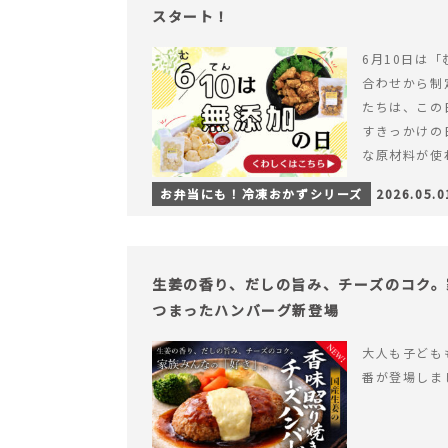
スタート！
6月10日は「
合わせから制
たちは、この
すきっかけの
な原材料が使
つくられている
お弁当にも！冷凍おかずシリーズ
2026.05.0
【6月10日
＆ナゲットの
生姜の香り、だしの旨み、チーズのコク。
つまったハンバーグ新登場
大人も子ども
番が登場しま