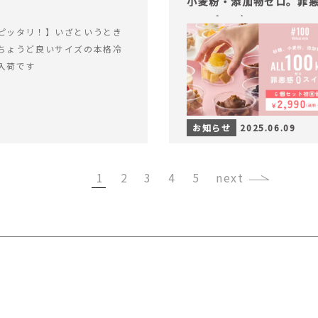
小麦粉・添加物ゼロ。罪悪
ャープ100）』
ピッタリ！】いざというとき
ちょうど良いサイズの本格冷
入荷です
お知らせ
2025.06.09
1
2
3
4
5
›