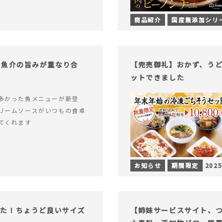
商品紹介
国産無添加シリ
！魚介の旨みが重なり合
【完売御礼】おかず、う
ットできました
多かった魚メニューが新登
リームソースがいつもの食卓
てくれます
お知らせ
期間限定
2025
った！ちょうど良いサイズ
【姉妹サービスサイト、つい