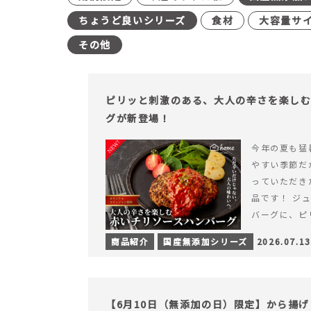
ちょうど良いシリーズ
食材
大容量サ
その他
ピリッと刺激のある、大人の辛さを楽し
グが新登場！
今年の夏も猛
やすい季節だ
っていただき
品です！ ジ
バーグに、ピ
みが楽しめる特
商品紹介
国産無添加シリーズ
2026.07.13
を読む ピリ
楽しむ赤いチ
場！
【6月10日（無添加の日）限定】から揚