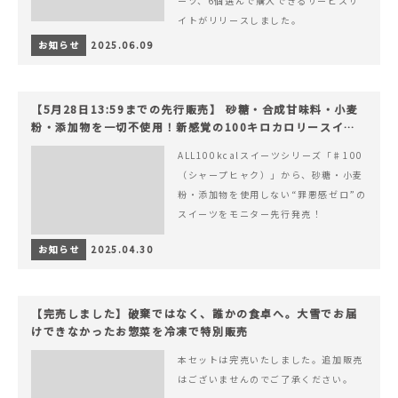
ーツ、6個選んで購入できるサービスサ
イトがリリースしました。
お知らせ
2025.06.09
【5月28日13:59までの先行販売】 砂糖・合成甘味料・小麦
粉・添加物を一切不使用！新感覚の100キロカロリースイー
ツでヘルシーライフを。
ALL100kcalスイーツシリーズ「♯100
（シャープヒャク）」から、砂糖・小麦
粉・添加物を使用しない“罪悪感ゼロ”の
スイーツをモニター先行発売！
お知らせ
2025.04.30
【完売しました】破棄ではなく、誰かの食卓へ。大雪でお届
けできなかったお惣菜を冷凍で特別販売
本セットは完売いたしました。追加販売
はございませんのでご了承ください。