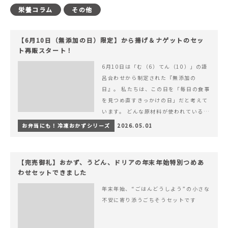
栄養コラム
その他
【6月10日（無添加の日）限定】から揚げ＆ナゲットのセッ
ト再販スタート！
6月10日は「む（6）てん（10）」の語
呂合わせから制定された『無添加の
日』。 私たちは、この日を「毎日の食事
を見つめ直すきっかけの日」だと考えて
います。 どんな原材料が使われているの
か。 どのようにつくられているのか。&
お弁当にも！冷凍おかずシリーズ
2026.05.01
hellip; 続きを読む 【6月10日（無添加
の日）限定】から揚げ＆ナゲットのセッ
ト再販スタート！
【完売御礼】おかず、うどん、ドリアの年末年始特別つめあ
わせセットできました
年末年始、“ごはんどうしよう”の小さな
不安に寄り添うごちそうセットです