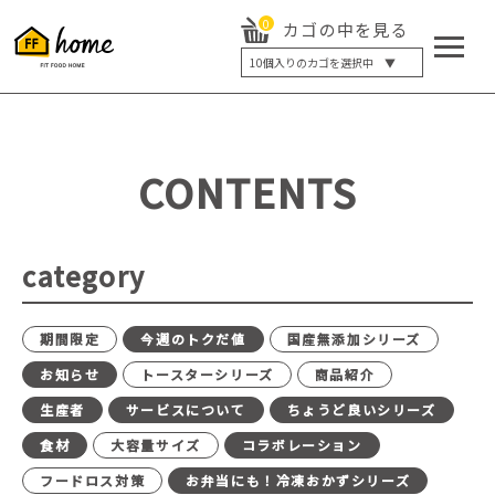
0
カゴの中を見る
10
個入りのカゴを選択中 ▼
5個入り
7個入り
10個入り
最大5%OFF
14個入り
最大8%OFF
CONTENTS
20個入り
最大12%OFF
category
期間限定
今週のトクだ値
国産無添加シリーズ
お知らせ
トースターシリーズ
商品紹介
生産者
サービスについて
ちょうど良いシリーズ
食材
大容量サイズ
コラボレーション
フードロス対策
お弁当にも！冷凍おかずシリーズ