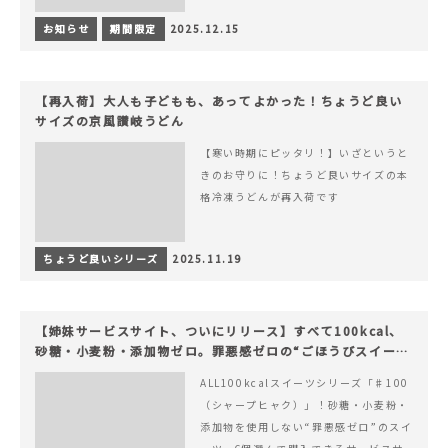
お知らせ
期間限定
2025.12.15
【再入荷】大人も子どもも、あってよかった！ちょうど良い
サイズの京風讃岐うどん
【寒い時期にピッタリ！】いざというと
きのお守りに！ちょうど良いサイズの本
格冷凍うどんが再入荷です
ちょうど良いシリーズ
2025.11.19
【姉妹サービスサイト、ついにリリース】すべて100kcal、
砂糖・小麦粉・添加物ゼロ。罪悪感ゼロの“ごほうびスイー
ツ”『#100（シャープ100）』
ALL100kcalスイーツシリーズ「♯100
（シャープヒャク）」！砂糖・小麦粉・
添加物を使用しない“罪悪感ゼロ”のスイ