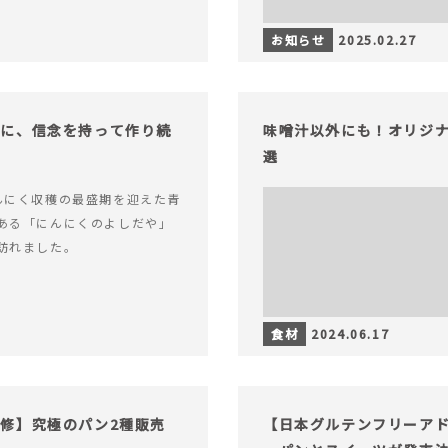
お知らせ
2025.02.27
もに、信念を持って作り続
味噌汁以外にも！オリジナ
選
んにく収穫の最盛期を迎えた青
ある「にんにくのよしだや」
訪れました。
食材
2024.06.17
修】究極のパン2種販売
【日本グルテンフリーア