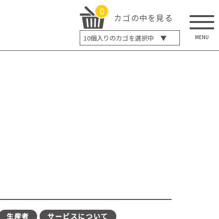
0
カゴの中を見る
MENU
10
個入りのカゴを選択中 ▼
5個入り
7個入り
10個入り
最大5%OFF
14個入り
最大8%OFF
20個入り
最大12%OFF
生産者
サービスについて