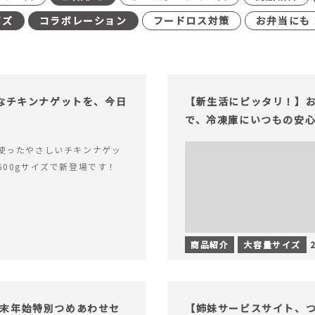
イズ
コラボレーション
フードロス対策
お弁当にも
足なチキンナゲットを、今日
【新生活にピッタリ！】お
で、冷凍庫にいつもの安
使ったやさしいチキンナゲッ
600gサイズで新登場です！
商品紹介
大容量サイズ
末年始特別つめあわせセ
【姉妹サービスサイト、つい