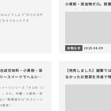
小麦粉・添加物ゼロ。罪悪
ャープ100）』
ごはんどうしよう”の小さな不
ごちそうセットです
お知らせ
2025.06.09
糖・合成甘味料・小麦粉・添
【完売しました】破棄で
ロリースイーツでヘルシー
なかったお惣菜を冷凍で
alスイーツシリーズ「♯100（シ
）」から、砂糖・小麦粉・添
ない“罪悪感ゼロ”のスイーツ
行発売！