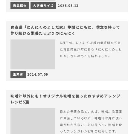
商品紹介
大容量サイズ
2026.03.13
青森県『にんにくのよしだ家』仲間とともに、信念を持って
作り続ける栄養たっぷりのにんにく
6月下旬、にんにく収穫の最盛期を迎え
た青森県三戸町にある「にんにくのよし
だや」さんのもとを訪れました。
生産者
2024.07.09
味噌汁以外にも！オリジナル味噌を使ったおすすめアレンジ
レシピ5選
日本の発酵食品といえば、味噌。冷蔵庫
に常備しているけど「味噌汁以外に使い
道がわからない」という方へ、味噌を使
ったアレンジレシピをご紹介します。