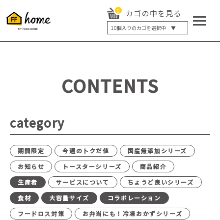
0
カゴの中を見る
10
個入りのカゴを選択中 ▼
5個入り
7個入り
10個入り
最大5%OFF
14個入り
最大8%OFF
CONTENTS
20個入り
最大12%OFF
category
期間限定
今週のトクだ値
国産無添加シリーズ
お知らせ
トースターシリーズ
商品紹介
生産者
サービスについて
ちょうど良いシリーズ
食材
大容量サイズ
コラボレーション
フードロス対策
お弁当にも！冷凍おかずシリーズ