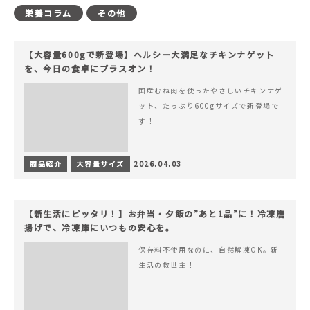
栄養コラム
その他
【大容量600gで新登場】ヘルシー大満足なチキンナゲット
を、今日の食卓にプラスオン！
国産むね肉を使ったやさしいチキンナゲ
ット、たっぷり600gサイズで新登場で
す！
商品紹介
大容量サイズ
2026.04.03
【新生活にピッタリ！】お弁当・夕飯の”あと1品”に！冷凍唐
揚げで、冷凍庫にいつもの安心を。
保存料不使用なのに、自然解凍OK。新
生活の救世主！