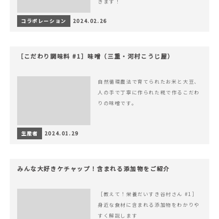
きます！
コラボレーション
2024.02.26
［こだわり調味料 #1］味噌（三重・河村こうじ屋）
自然循環農法で育てられたお米と大豆、
人の手で丁寧に作られた糀で作るこだわ
りの味噌です。
生産者
2024.01.29
みんな大好きケチャップ！含まれる添加物をご紹介
［教えて！栄養だいすき谷村さん #1］
身近な食材に含まれる添加物をわかりや
すく解説します