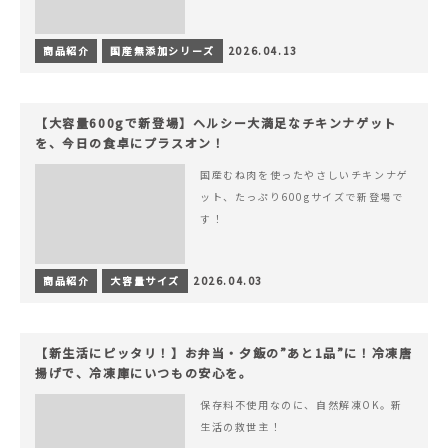
商品紹介
国産無添加シリーズ
2026.04.13
【大容量600gで新登場】ヘルシー大満足なチキンナゲット
を、今日の食卓にプラスオン！
国産むね肉を使ったやさしいチキンナゲ
ット、たっぷり600gサイズで新登場で
す！
商品紹介
大容量サイズ
2026.04.03
【新生活にピッタリ！】お弁当・夕飯の”あと1品”に！冷凍唐
揚げで、冷凍庫にいつもの安心を。
保存料不使用なのに、自然解凍OK。新
生活の救世主！