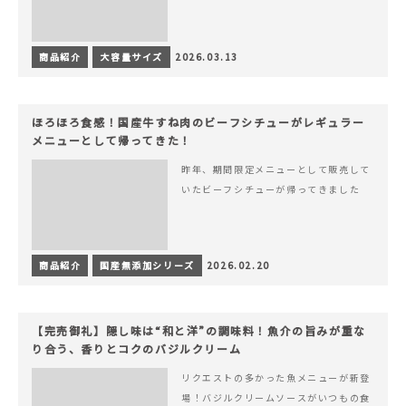
商品紹介
大容量サイズ
2026.03.13
ほろほろ食感！国産牛すね肉のビーフシチューがレギュラー
メニューとして帰ってきた！
昨年、期間限定メニューとして販売して
いたビーフシチューが帰ってきました
商品紹介
国産無添加シリーズ
2026.02.20
【完売御礼】隠し味は“和と洋”の調味料！魚介の旨みが重な
り合う、香りとコクのバジルクリーム
リクエストの多かった魚メニューが新登
場！バジルクリームソースがいつもの食