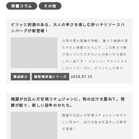
栄養コラム
その他
ピリッと刺激のある、大人の辛さを楽しむ赤いチリソースハ
ンバーグが新登場！
今年の夏も猛暑の予報。 暑さで食欲が落
ちやすい季節だからこそ、この辛さで乗
り切っていただきたいとの思いから誕生
した一品です！ ジューシーでふっくらと
したハンバーグに、ピリッとした辛さと
コク深い旨みが楽しめる特製チリソース
商品紹介
国産無添加シリーズ
2026.07.13
&hellip; 続きを読む ピリッと刺激のあ
る、大人の辛さを楽しむ赤いチリソース
ハンバーグが新登場！
麹屋が仕込んだ甘酒コチュジャンに、和の出汁を重ねて。発
酵が紡ぐ、新しい旨辛のかたち。
麹屋が仕込んだ甘酒コチュジャンのやさ
しい甘みと、出汁の旨みを活かした新作
が登場！