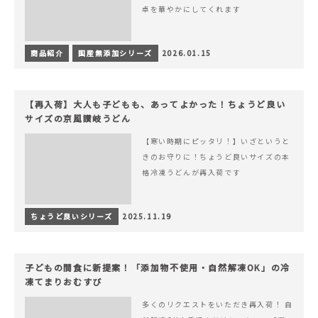
卓を華やかにしてくれます
商品紹介
国産無添加シリーズ
2026.01.15
【再入荷】大人も子どもも、あってよかった！ちょうど良い
サイズの京風讃岐うどん
【寒い時期にピッタリ！】いざというと
きのお守りに！ちょうど良いサイズの本
格冷凍うどんが再入荷です
ちょうど良いシリーズ
2025.11.19
子どもの間食に新提案！「添加物不使用・自然解凍OK」の冷
凍てまりおむすび
多くのリクエストをいただき再入荷！ 自