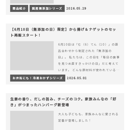
商品紹介
国産無添加シリーズ
2026.05.29
【6月10日（無添加の日）限定】から揚げ＆ナゲットのセッ
ト再販スタート！
6月10日は「む（6）てん（10）」の語
呂合わせから制定された『無添加の
日』。 私たちは、この日を「毎日の食事
を見つめ直すきっかけの日」だと考えて
います。 どんな原材料が使われているの
か。 どのようにつくられているのか。&
お弁当にも！冷凍おかずシリーズ
2026.05.01
hellip; 続きを読む 【6月10日（無添加
の日）限定】から揚げ＆ナゲットのセッ
ト再販スタート！
生姜の香り、だしの旨み、チーズのコク。家族みんなの「好
き」がつまったハンバーグ新登場
大人も子どもも、家族みんなに愛される
定番が登場しました！