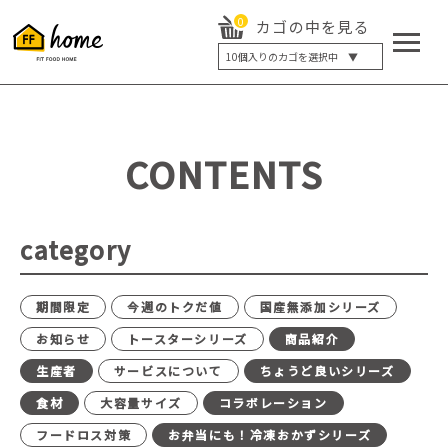
0
カゴの中を見る
10
個入りのカゴを選択中 ▼
5個入り
7個入り
10個入り
最大5%OFF
14個入り
最大8%OFF
CONTENTS
20個入り
最大12%OFF
category
期間限定
今週のトクだ値
国産無添加シリーズ
お知らせ
トースターシリーズ
商品紹介
生産者
サービスについて
ちょうど良いシリーズ
食材
大容量サイズ
コラボレーション
フードロス対策
お弁当にも！冷凍おかずシリーズ