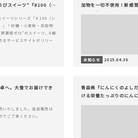
びスイーツ”『#100（シ
加物を一切不使用！新感覚
ライフを。
alスイーツシリーズ「♯100（シ
）」！砂糖・小麦粉・添加物
“罪悪感ゼロ”のスイーツ、6個
きるサービスサイトがリリー
お知らせ
2025.04.30
食卓へ。大雪でお届けでき
青森県『にんにくのよし
ける栄養たっぷりのにん
売いたしました。追加販売は
のでご了承ください。