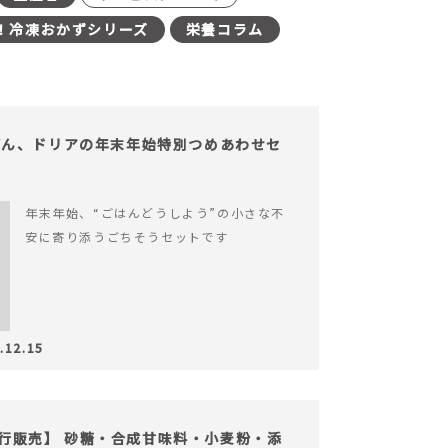
！冷凍おかずシリーズ
栄養コラム
どん、ドリアの年末年始特別つめあわせセ
年末年始、“ごはんどうしよう”の小さな不
安に寄り添うごちそうセットです
.12.15
の先行販売】 砂糖・合成甘味料・小麦粉・添