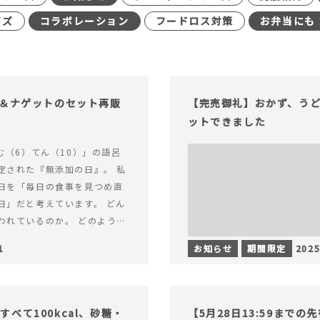
イズ
コラボレーション
フードロス対策
お弁当にも
げ＆ナゲットのセット再販
【完売御礼】おかず、う
ットできました
む（6）てん（10）」の語呂
定された『無添加の日』。 私
日を「毎日の食事を見つめ直
日」だと考えています。 どん
われているのか。 どのように
のか。&hellip; 続きを読む
1
お知らせ
期間限定
2025
（無添加の日）限定】から揚げ
セット再販スタート！
べて100kcal、砂糖・
【5月28日13:59まで