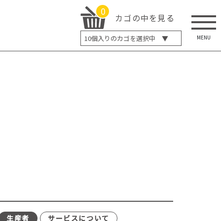
0
カゴの中を見る
MENU
10
個入りのカゴを選択中 ▼
5個入り
7個入り
10個入り
最大5%OFF
14個入り
最大8%OFF
20個入り
最大12%OFF
生産者
サービスについて