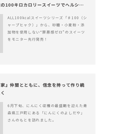
の100キロカロリースイーツでヘルシー
ALL100kcalスイーツシリーズ「♯100（シ
ャープヒャク）」から、砂糖・小麦粉・添
加物を使用しない“罪悪感ゼロ”のスイーツ
をモニター先行発売！
だ家』仲間とともに、信念を持って作り続
にく
6月下旬、にんにく収穫の最盛期を迎えた青
森県三戸町にある「にんにくのよしだや」
さんのもとを訪れました。