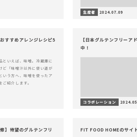
生産者
2024.07.09
おすすめアレンジレシピ5
【日本グルテンフリーアド
中！
品といえば、味噌。冷蔵庫に
けど「味噌汁以外に使い道が
という方へ、味噌を使ったア
をご紹介します。
コラボレーション
2024.05
監修】待望のグルテンフリ
FIT FOOD HOMEの