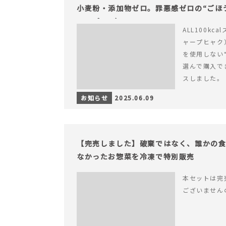
小麦粉・添加物ゼロ。罪悪感ゼロの“ごほう
ャープ100）』
ALL100kc
ャープヒャク
を使用しない
選んで購入で
スしました。
お知らせ
2025.06.09
【完売しました】破棄ではなく、誰かの
なかったお惣菜を冷凍で特別販売
本セットは完
ございません