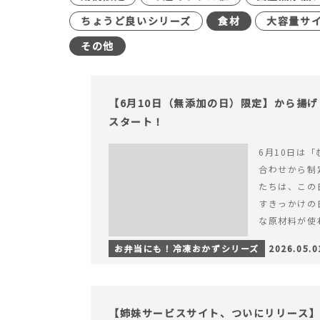
ちょうど良いシリーズ
食材
大容量サ
その他
【6月10日（無添加の日）限定】から揚
スタート！
6月10日は「
合わせから制
たちは、この
すきっかけの
な原材料が使
つくられている
お弁当にも！冷凍おかずシリーズ
2026.05.0
【6月10日
＆ナゲットの
【姉妹サービスサイト、ついにリリース】す