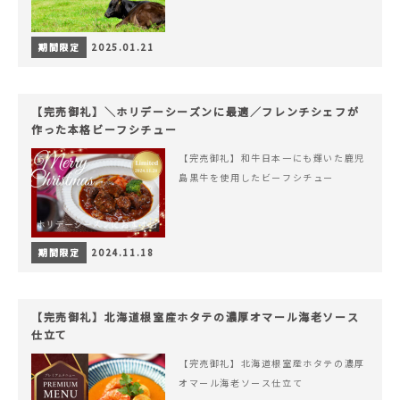
期間限定
2025.01.21
【完売御礼】＼ホリデーシーズンに最適／フレンチシェフが
作った本格ビーフシチュー
【完売御礼】和牛日本一にも輝いた鹿児
島黒牛を使用したビーフシチュー
期間限定
2024.11.18
【完売御礼】北海道根室産ホタテの濃厚オマール海老ソース
仕立て
【完売御礼】北海道根室産ホタテの濃厚
オマール海老ソース仕立て