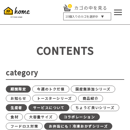
0
カゴの中を見る
10
個入りのカゴを選択中 ▼
5個入り
7個入り
10個入り
最大5%OFF
14個入り
最大8%OFF
CONTENTS
20個入り
最大12%OFF
category
期間限定
今週のトクだ値
国産無添加シリーズ
お知らせ
トースターシリーズ
商品紹介
生産者
サービスについて
ちょうど良いシリーズ
食材
大容量サイズ
コラボレーション
フードロス対策
お弁当にも！冷凍おかずシリーズ