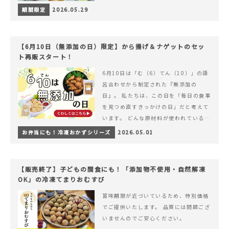
期間限定
2026.05.29
【6月10日（無添加の日）限定】から揚げ＆ナゲットのセッ
ト再販スタート！
6月10日は「む（6）てん（10）」の語
呂合わせから制定された『無添加の
日』。 私たちは、この日を「毎日の食事
を見つめ直すきっかけの日」だと考えて
います。 どんな原材料が使われているの
か。 どのようにつくられているのか。&
お弁当にも！冷凍おかずシリーズ
2026.05.01
hellip; 続きを読む 【6月10日（無添加
の日）限定】から揚げ＆ナゲットのセッ
ト再販スタート！
【販売終了】子どもの間食にも！「添加物不使用・自然解凍
OK」の冷凍てまりおむすび
賞味期限が近づいているため、特別価格
でご提供いたします。 品質には問題ござ
いませんのでご安心ください。