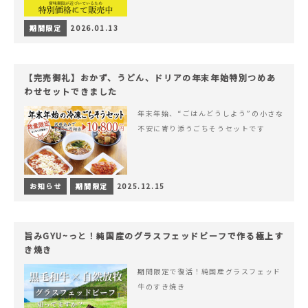
期間限定
2026.01.13
【完売御礼】おかず、うどん、ドリアの年末年始特別つめあ
わせセットできました
年末年始、“ごはんどうしよう”の小さな
不安に寄り添うごちそうセットです
お知らせ
期間限定
2025.12.15
旨みGYU~っと！純国産のグラスフェッドビーフで作る極上す
き焼き
期間限定で復活！純国産グラスフェッド
牛のすき焼き