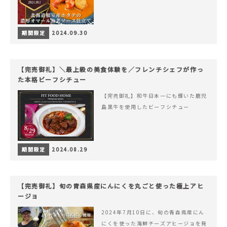
期間限定
2024.09.30
【完売御礼】＼最上級の美食体験を／フレンチシェフが作っ
た本格ビーフシチュー
【完売御礼】和牛日本一にも輝いた鹿児
島黒牛を使用したビーフシチュー
期間限定
2024.08.29
【完売御礼】旬の青森県産にんにくを丸ごと使った極上アヒ
ージョ
2024年7月10日に、旬の青森県産にん
にくを使った海鮮チーズアヒージョを発