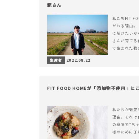
範さん
私たちFIT F
だわる理由。
に届けたいか
さんが育てる
で生まれた強
います。
生産者
2022.08.22
FIT FOOD HOMEが「添加物不使用」
私たちが徹底
理由。それは
の意味で”ち
様のために丁