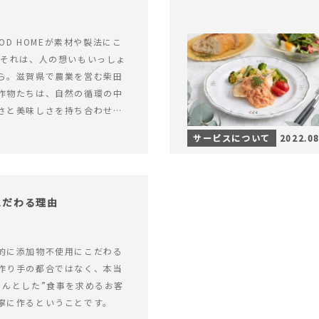
OOD HOMEが素材や製法にこ
 それは、人の想いもいっしょ
ら。滋賀県で農業を営む柴田
作物たちは、自然の循環の中
さと美味しさを持ち合わせて
サービスについて
2022.08
にこだわる理由
的に添加物不使用にこだわる
作り手の都合ではなく、本当
ゃんとした”食事を求めるお客
寧に作るということです。