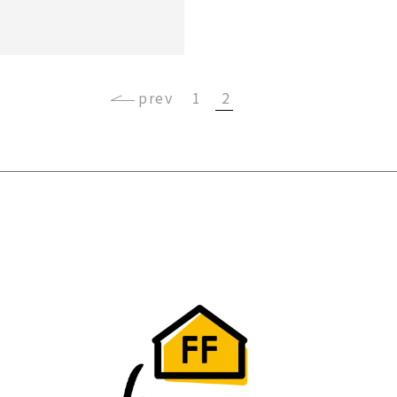
‹
1
2