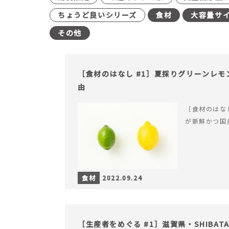
ちょうど良いシリーズ
食材
大容量サ
その他
［食材のはなし #1］夏採りグリーンレ
由
［食材のはな
が新鮮かつ国
食材
2022.09.24
［生産者をめぐる #1］滋賀県・SHIBATA 