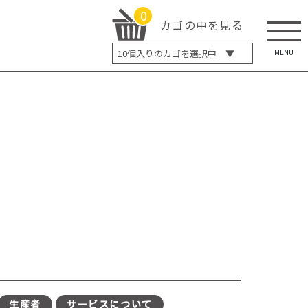
0
カゴの中を見る
MENU
10
個入りのカゴを選択中 ▼
5個入り
7個入り
10個入り
最大5%OFF
14個入り
最大8%OFF
20個入り
最大12%OFF
生産者
サービスについて