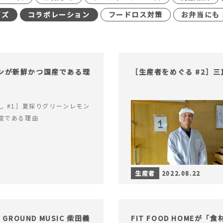
イズ
コラボレーション
フードロス対策
お弁当にも
モンが新鮮かつ国産である理
［生産者をめぐる #2］
し #1］夏採りグリーンレモン
産である理由
生産者
2022.08.22
GROUND MUSIC 柴田義
FIT FOOD HOME