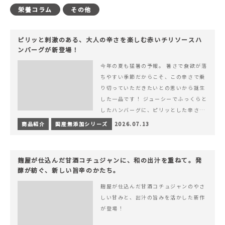
栄養コラム
その他
ピリッと刺激のある、大人の辛さを楽しむ赤いチリソースハ
ンバーグが新登場！
今年の夏も猛暑の予報。 暑さで食欲が落
ちやすい季節だからこそ、この辛さで乗
り切っていただきたいとの思いから誕生
した一品です！ ジューシーでふっくらと
したハンバーグに、ピリッとした辛さと
コク深い旨みが楽しめる特製チリソース
商品紹介
国産無添加シリーズ
2026.07.13
&hellip; 続きを読む ピリッと刺激のあ
る、大人の辛さを楽しむ赤いチリソース
ハンバーグが新登場！
麹屋が仕込んだ甘酒コチュジャンに、和の出汁を重ねて。発
酵が紡ぐ、新しい旨辛のかたち。
麹屋が仕込んだ甘酒コチュジャンのやさ
しい甘みと、出汁の旨みを活かした新作
が登場！