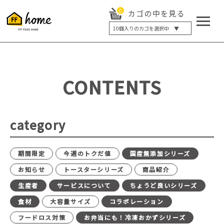
0
カゴの中を見る
10
個入りのカゴを選択中 ▼
5個入り
7個入り
10個入り
最大5%OFF
14個入り
最大8%OFF
CONTENTS
20個入り
最大12%OFF
category
期間限定
今週のトクだ値
国産無添加シリーズ
お知らせ
トースターシリーズ
商品紹介
生産者
サービスについて
ちょうど良いシリーズ
食材
大容量サイズ
コラボレーション
フードロス対策
お弁当にも！冷凍おかずシリーズ