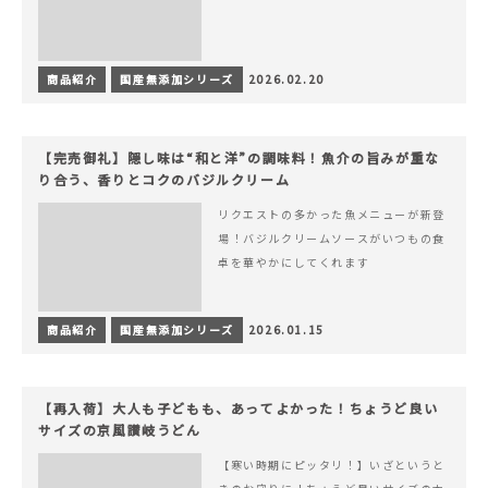
商品紹介
国産無添加シリーズ
2026.02.20
【完売御礼】隠し味は“和と洋”の調味料！魚介の旨みが重な
り合う、香りとコクのバジルクリーム
リクエストの多かった魚メニューが新登
場！バジルクリームソースがいつもの食
卓を華やかにしてくれます
商品紹介
国産無添加シリーズ
2026.01.15
【再入荷】大人も子どもも、あってよかった！ちょうど良い
サイズの京風讃岐うどん
【寒い時期にピッタリ！】いざというと