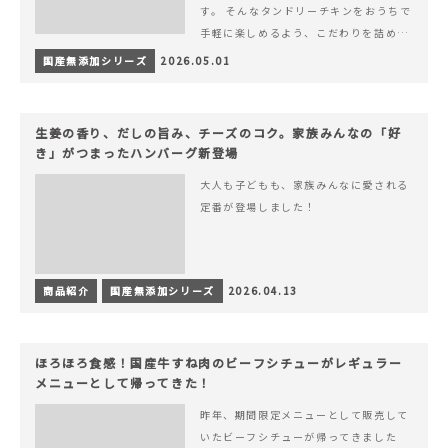
す。 そんなタンドリーチキンをおうちで
手軽に楽しめるよう、こだわりを詰め込
んで仕上げました。 様々なシーンでお召
国産無添加シリーズ
2026.05.01
&hellip; 続きを読む ヨーグルトのコク
とスパイスの香りが広がる、やみつきの
本格タンドリーチキン
生姜の香り、だしの旨み、チーズのコク。家族みんなの「好
き」がつまったハンバーグ新登場
大人も子どもも、家族みんなに愛される
定番が登場しました！
商品紹介
国産無添加シリーズ
2026.04.13
ほろほろ食感！国産牛すね肉のビーフシチューがレギュラー
メニューとして帰ってきた！
昨年、期間限定メニューとして販売して
いたビーフシチューが帰ってきました