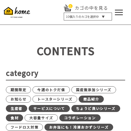
0
カゴの中を見る
10
個入りのカゴを選択中 ▼
5個入り
7個入り
10個入り
最大5%OFF
14個入り
最大8%OFF
CONTENTS
20個入り
最大12%OFF
category
期間限定
今週のトクだ値
国産無添加シリーズ
お知らせ
トースターシリーズ
商品紹介
生産者
サービスについて
ちょうど良いシリーズ
食材
大容量サイズ
コラボレーション
フードロス対策
お弁当にも！冷凍おかずシリーズ