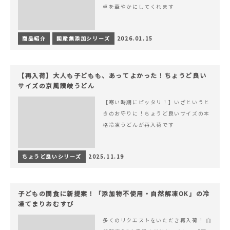
卓を華やかにしてくれます
商品紹介
国産無添加シリーズ
2026.01.15
【再入荷】大人も子どもも、あってよかった！ちょうど良い
サイズの京風讃岐うどん
【寒い時期にピッタリ！】いざというと
きのお守りに！ちょうど良いサイズの本
格冷凍うどんが再入荷です
ちょうど良いシリーズ
2025.11.19
子どもの間食に新提案！「添加物不使用・自然解凍OK」の冷
凍てまりおむすび
多くのリクエストをいただき再入荷！ 自