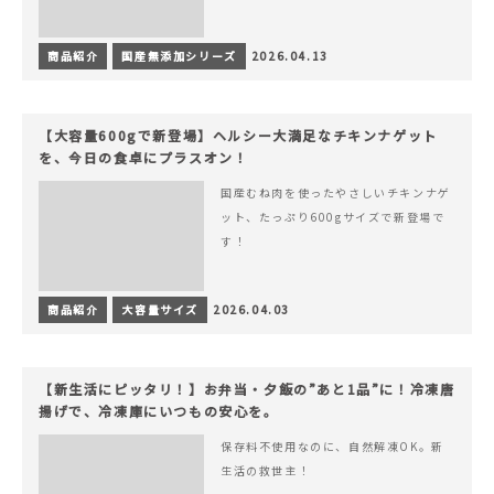
商品紹介
国産無添加シリーズ
2026.04.13
【大容量600gで新登場】ヘルシー大満足なチキンナゲット
を、今日の食卓にプラスオン！
国産むね肉を使ったやさしいチキンナゲ
ット、たっぷり600gサイズで新登場で
す！
商品紹介
大容量サイズ
2026.04.03
【新生活にピッタリ！】お弁当・夕飯の”あと1品”に！冷凍唐
揚げで、冷凍庫にいつもの安心を。
保存料不使用なのに、自然解凍OK。新
生活の救世主！