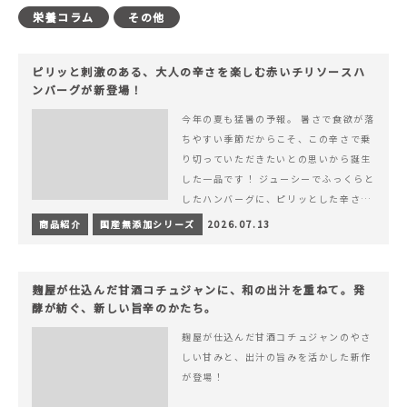
栄養コラム
その他
ピリッと刺激のある、大人の辛さを楽しむ赤いチリソースハ
ンバーグが新登場！
今年の夏も猛暑の予報。 暑さで食欲が落
ちやすい季節だからこそ、この辛さで乗
り切っていただきたいとの思いから誕生
した一品です！ ジューシーでふっくらと
したハンバーグに、ピリッとした辛さと
コク深い旨みが楽しめる特製チリソース
商品紹介
国産無添加シリーズ
2026.07.13
&hellip; 続きを読む ピリッと刺激のあ
る、大人の辛さを楽しむ赤いチリソース
ハンバーグが新登場！
麹屋が仕込んだ甘酒コチュジャンに、和の出汁を重ねて。発
酵が紡ぐ、新しい旨辛のかたち。
麹屋が仕込んだ甘酒コチュジャンのやさ
しい甘みと、出汁の旨みを活かした新作
が登場！