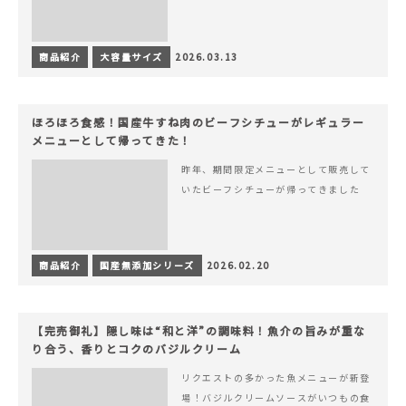
商品紹介
大容量サイズ
2026.03.13
ほろほろ食感！国産牛すね肉のビーフシチューがレギュラー
メニューとして帰ってきた！
昨年、期間限定メニューとして販売して
いたビーフシチューが帰ってきました
商品紹介
国産無添加シリーズ
2026.02.20
【完売御礼】隠し味は“和と洋”の調味料！魚介の旨みが重な
り合う、香りとコクのバジルクリーム
リクエストの多かった魚メニューが新登
場！バジルクリームソースがいつもの食