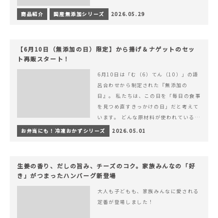
商品紹介
国産無添加シリーズ
2026.05.29
【6月10日（無添加の日）限定】から揚げ＆ナゲットのセッ
ト再販スタート！
6月10日は「む（6）てん（10）」の語
呂合わせから制定された『無添加の
日』。 私たちは、この日を「毎日の食事
を見つめ直すきっかけの日」だと考えて
います。 どんな原材料が使われているの
か。 どのようにつくられているのか。&
お弁当にも！冷凍おかずシリーズ
2026.05.01
hellip; 続きを読む 【6月10日（無添加
の日）限定】から揚げ＆ナゲットのセッ
ト再販スタート！
生姜の香り、だしの旨み、チーズのコク。家族みんなの「好
き」がつまったハンバーグ新登場
大人も子どもも、家族みんなに愛される
定番が登場しました！