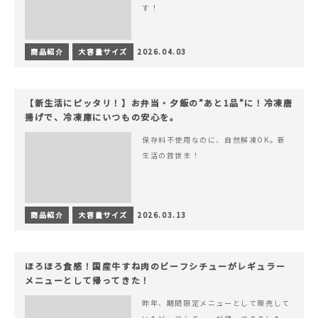
す！
商品紹介
大容量サイズ
2026.04.03
【新生活にピッタリ！】お弁当・夕飯の”あと1品”に！冷凍唐
揚げで、冷凍庫にいつもの安心を。
保存料不使用なのに、自然解凍OK。新
生活の救世主！
商品紹介
大容量サイズ
2026.03.13
ほろほろ食感！国産牛すね肉のビーフシチューがレギュラー
メニューとして帰ってきた！
昨年、期間限定メニューとして販売して