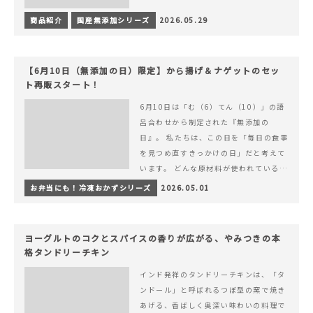
商品紹介
国産無添加シリーズ
2026.05.29
【6月10日（無添加の日）限定】から揚げ＆ナゲットのセッ
ト再販スタート！
6月10日は「む（6）てん（10）」の語
呂合わせから制定された『無添加の
日』。 私たちは、この日を「毎日の食事
を見つめ直すきっかけの日」だと考えて
います。 どんな原材料が使われているの
か。 どのようにつくられているのか。&
お弁当にも！冷凍おかずシリーズ
2026.05.01
hellip; 続きを読む 【6月10日（無添加
の日）限定】から揚げ＆ナゲットのセッ
ト再販スタート！
ヨーグルトのコクとスパイスの香りが広がる、やみつきの本
格タンドリーチキン
インド発祥のタンドリーチキンは、「タ
ンドール」と呼ばれるつぼ型の窯で焼き
あげる、香ばしく奥深い味わいの料理で