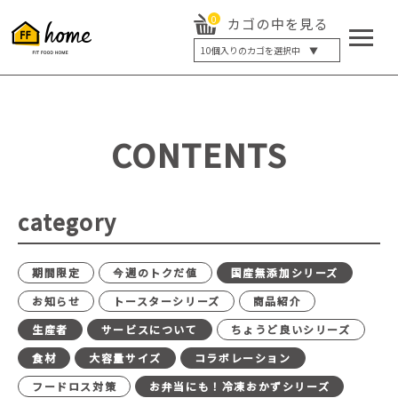
0
カゴの中を見る
10
個入りのカゴを選択中 ▼
5個入り
7個入り
10個入り
最大5%OFF
14個入り
最大8%OFF
CONTENTS
20個入り
最大12%OFF
category
期間限定
今週のトクだ値
国産無添加シリーズ
お知らせ
トースターシリーズ
商品紹介
生産者
サービスについて
ちょうど良いシリーズ
食材
大容量サイズ
コラボレーション
フードロス対策
お弁当にも！冷凍おかずシリーズ