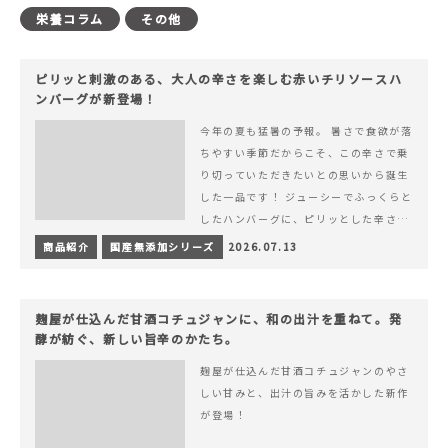
栄養コラム
その他
ピリッと刺激のある、大人の辛さを楽しむ赤いチリソースハ
ンバーグが新登場！
今年の夏も猛暑の予報。 暑さで食欲が落
ちやすい季節だからこそ、この辛さで乗
り切っていただきたいとの思いから誕生
した一品です！ ジューシーでふっくらと
したハンバーグに、ピリッとした辛さと
コク深い旨みが楽しめる特製チリソース
商品紹介
国産無添加シリーズ
2026.07.13
&hellip; 続きを読む ピリッと刺激のあ
る、大人の辛さを楽しむ赤いチリソース
ハンバーグが新登場！
麹屋が仕込んだ甘酒コチュジャンに、和の出汁を重ねて。発
酵が紡ぐ、新しい旨辛のかたち。
麹屋が仕込んだ甘酒コチュジャンのやさ
しい甘みと、出汁の旨みを活かした新作
が登場！