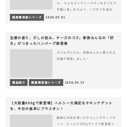
す。 そんなタンドリーチキンをおうちで
手軽に楽しめるよう、こだわりを詰め込
んで仕上げました。 様々なシーンでお召
国産無添加シリーズ
2026.05.01
&hellip; 続きを読む ヨーグルトのコク
とスパイスの香りが広がる、やみつきの
本格タンドリーチキン
生姜の香り、だしの旨み、チーズのコク。家族みんなの「好
き」がつまったハンバーグ新登場
大人も子どもも、家族みんなに愛される
定番が登場しました！
商品紹介
国産無添加シリーズ
2026.04.13
【大容量600gで新登場】ヘルシー大満足なチキンナゲット
を、今日の食卓にプラスオン！
国産むね肉を使ったやさしいチキンナゲ
ット、たっぷり600gサイズで新登場で