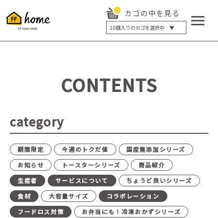
0
カゴの中を見る
10
個入りのカゴを選択中 ▼
5個入り
7個入り
10個入り
最大5%OFF
14個入り
最大8%OFF
CONTENTS
20個入り
最大12%OFF
category
期間限定
今週のトクだ値
国産無添加シリーズ
お知らせ
トースターシリーズ
商品紹介
生産者
サービスについて
ちょうど良いシリーズ
食材
大容量サイズ
コラボレーション
フードロス対策
お弁当にも！冷凍おかずシリーズ