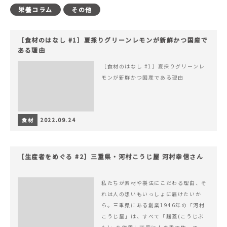
栄養コラム
その他
［食材のはなし #1］夏採りグリーンレモンが新鮮かつ国産で
ある理由
［食材のはなし #1］夏採りグリーンレ
モンが新鮮かつ国産である理由
食材
2022.09.24
［生産者をめぐる #2］三重県・河村こうじ屋 河村幸信さん
私たちが素材や製法にこだわる理由、そ
れは人の想いもいっしょに届けたいか
ら。三重県にある創業1946年の「河村
こうじ屋」は、すべて「麹蓋(こうじぶ