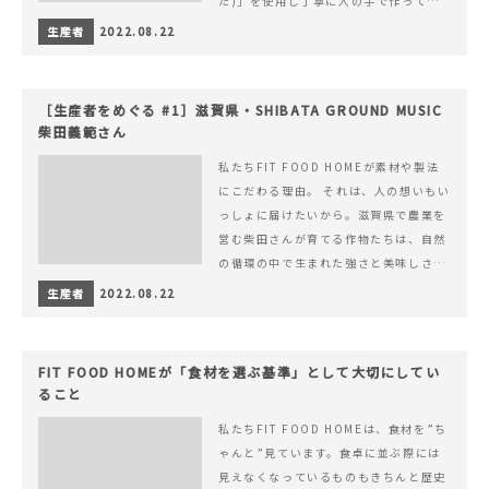
た)」を使用し丁寧に人の手で作ってい
ます。
生産者
2022.08.22
［生産者をめぐる #1］滋賀県・SHIBATA GROUND MUSIC
柴田義範さん
私たちFIT FOOD HOMEが素材や製法
にこだわる理由。 それは、人の想いもい
っしょに届けたいから。滋賀県で農業を
営む柴田さんが育てる作物たちは、自然
の循環の中で生まれた強さと美味しさを
持ち合わせています。
生産者
2022.08.22
FIT FOOD HOMEが「食材を選ぶ基準」として大切にしてい
ること
私たちFIT FOOD HOMEは、食材を”ち
ゃんと”見ています。食卓に並ぶ際には
見えなくなっているものもきちんと歴史